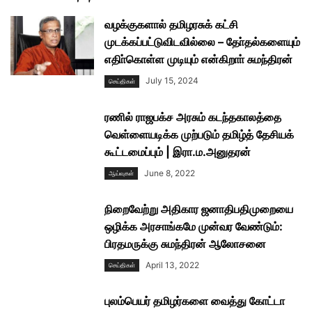
வழக்குகளால் தமிழரசுக் கட்சி
முடக்கப்பட்டுவிடவில்லை – தோ்தல்களையும்
எதிா்கொள்ள முடியும் என்கிறாா் சுமந்திரன்
July 15, 2024
செய்திகள்
ரணில் ராஜபக்ச அரசும் கடந்தகாலத்தை
வெள்ளையடிக்க முற்படும் தமிழ்த் தேசியக்
கூட்டமைப்பும் | இரா.ம.அனுதரன்
June 8, 2022
ஆய்வுகள்
நிறைவேற்று அதிகார ஜனாதிபதிமுறையை
ஒழிக்க அரசாங்கமே முன்வர வேண்டும்:
பிரதமருக்கு சுமந்திரன் ஆலோசனை
April 13, 2022
செய்திகள்
புலம்பெயர் தமிழர்களை வைத்து கோட்டா