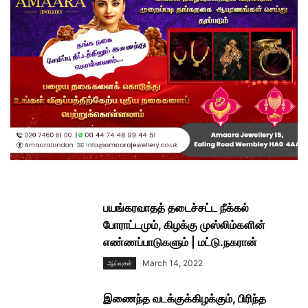
பயங்கரவாதத் தடைச்சட்ட நீக்கல்
போராட்டமும், கிழக்கு முஸ்லிம்களின்
எண்ணப்பாடுகளும் | மட்டு.நகரான்
March 14, 2022
ஆய்வுகள்
இணைந்த வடக்குக்கிழக்கும், பிரிந்த