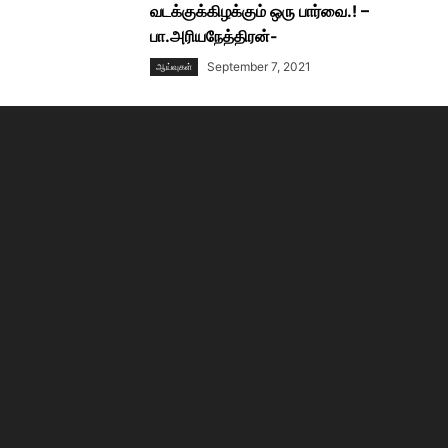
வடக்குக்கிழக்கும் ஒரு பார்வை.! –
பா.அரியநேத்திரன்-
September 7, 2021
ஆய்வுகள்