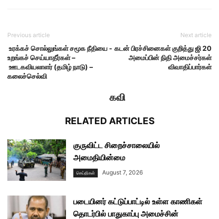
Previous article
Next article
உரக்கச் சொல்லுங்கள் சமூக நீதியை -
கடன் பிரச்சினைகள் குறித்து ஜி 20
உறங்கச் செய்யாதீர்கள் –
அமைப்பின் நிதி அமைச்சர்கள்
ஊடகவியலாளர் (தமிழ் நாடு) –
விவாதிப்பார்கள்
கலைச்செல்வி
கவி
RELATED ARTICLES
குருவிட்ட சிறைச்சாலையில்
அமைதியின்மை
August 7, 2026
செய்திகள்
படையினர் கட்டுப்பாட்டில் உள்ள காணிகள்
தொடர்பில் பாதுகாப்பு அமைச்சின்