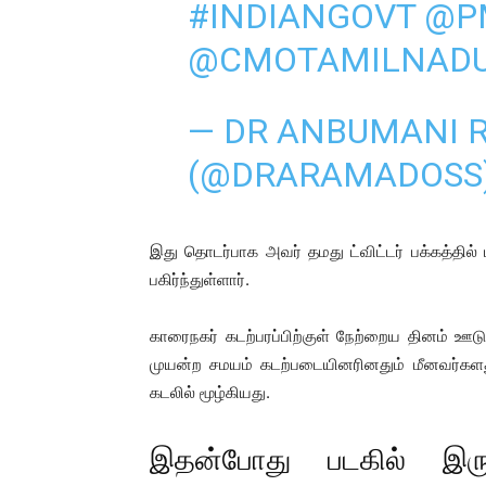
#INDIANGOVT
@P
@CMOTAMILNAD
— DR ANBUMANI 
(@DRARAMADOSS
இது தொடர்பாக அவர் தமது ட்விட்டர் பக்கத்தில
பகிர்ந்துள்ளார்.
காரைநகர் கடற்பரப்பிற்குள் நேற்றைய தினம் ஊட
முயன்ற சமயம் கடற்படையினரினதும் மீனவர்களத
கடலில் மூழ்கியது.
இதன்போது படகில் இருந