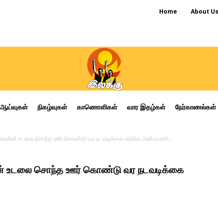
Home
About U
ஆய்வுகள்
நிகழ்வுகள்
காணொளிகள்
வார இதழ்கள்
நேர்காணல்கள்
ீனவரின் உடலை சொந்த ஊர் கொண்டு வர நடவடிக்கை எடுக்க அன்புமணி...
ின் உடலை சொந்த ஊர் கொண்டு வர நடவடிக்கை