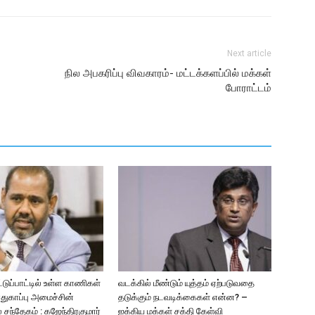
Next article
நில அபகரிப்பு விவகாரம்- மட்டக்களப்பில் மக்கள்
போராட்டம்
டுப்பாட்டில் உள்ள காணிகள்
வடக்கில் மீண்டும் யுத்தம் ஏற்படுவதை
துகாப்பு அமைச்சின்
தடுக்கும் நடவடிக்கைகள் என்ன? –
் சந்தேகம் : கஜேந்திரகுமார்
ஐக்கிய மக்கள் சக்தி கேள்வி