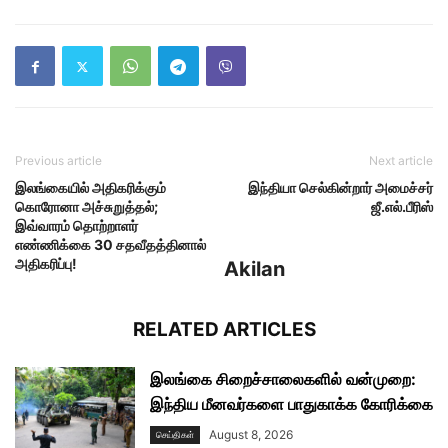
Previous article
Next article
இலங்கையில் அதிகரிக்கும்
இந்தியா செல்கின்றார் அமைச்சர்
கொரோனா அச்சுறுத்தல்;
ஜீ.எல்.பீரிஸ்
இவ்வாரம் தொற்றாளர்
எண்ணிக்கை 30 சதவீதத்தினால்
அதிகரிப்பு!
Akilan
RELATED ARTICLES
இலங்கை சிறைச்சாலைகளில் வன்முறை:
இந்திய மீனவர்களை பாதுகாக்க கோரிக்கை
August 8, 2026
செய்திகள்