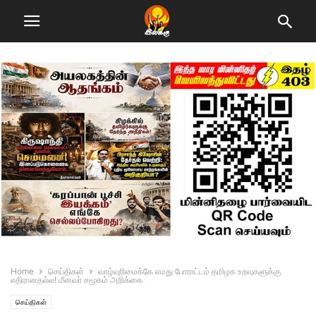
Home
செய்திகள்
வாழ்வுரிமைக்கே எமது போராட்டம் தமிழக உறவுகளுக்கு
எதிரானதல்ல! மீனவர் சமூகம் அறிக்கை
செய்திகள்