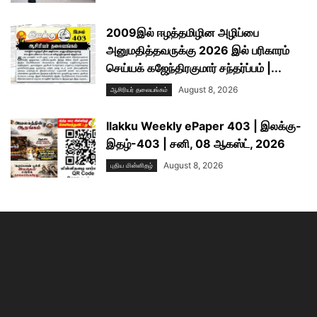
2009இல் ஈழத்தமிழின அழிப்பை
அனுமதித்தவருக்கு 2026 இல் பரிகாரம்
செய்யக் கஜேந்திரகுமார் சந்தர்ப்பம் |...
August 8, 2026
ஆசிரியர் தலையங்கம்
Ilakku Weekly ePaper 403 | இலக்கு-
இதழ்-403 | சனி, 08 ஆகஸ்ட், 2026
August 8, 2026
புதிய மின்னிதழ்