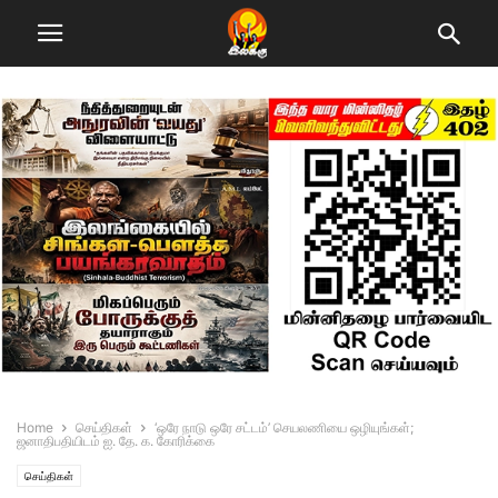
Home
செய்திகள்
‘ஒரே நாடு ஒரே சட்டம்’ செயலணியை ஒழியுங்கள்;
ஜனாதிபதியிடம் ஐ. தே. க. கோரிக்கை
செய்திகள்