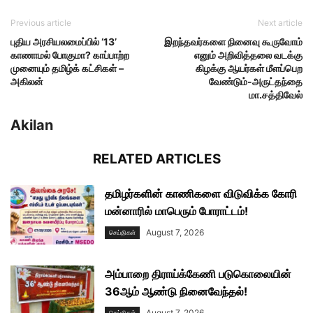
Previous article
Next article
புதிய அரசியலமைப்பில் ‘13’
இறந்தவர்களை நினைவு கூருவோம்
காணாமல் போகுமா? காப்பாற்ற
எனும் அறிவித்தலை வடக்கு
முனையும் தமிழ்க் கட்சிகள் –
கிழக்கு ஆயர்கள் மீளப்பெற
அகிலன்
வேண்டும்-அருட்தந்தை
மா.சத்திவேல்
Akilan
RELATED ARTICLES
தமிழர்களின் காணிகளை விடுவிக்க கோரி
மன்னாரில் மாபெரும் போராட்டம்!
August 7, 2026
செய்திகள்
அம்பாறை திராய்க்கேணி படுகொலையின்
36ஆம் ஆண்டு நினைவேந்தல்!
August 7, 2026
செய்திகள்