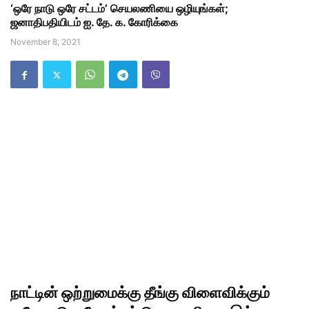
‘ஒரே நாடு ஒரே சட்டம்’ செயலணியை ஒழியுங்கள்;
ஜனாதிபதியிடம் ஐ. தே. க. கோரிக்கை
November 8, 2021
நாட்டின் ஒற்றுமைக்கு தீங்கு விளைவிக்கும்