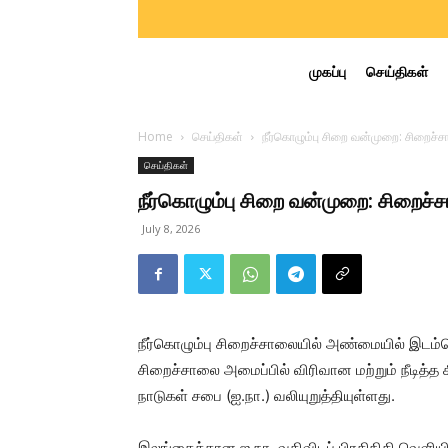
முகப்பு
செய்திகள்
Home
செய்திகள்
நீர்கொழும்பு சிறை வன்முறை: சிறைச்சா
செய்திகள்
நீர்கொழும்பு சிறை வன்முறை: சிறைச்சா
July 8, 2026
நீர்கொழும்பு சிறைச்சாலையில் அண்மையில் இடம்
சிறைச்சாலை அமைப்பில் விரிவான மற்றும் நீடித்த 
நாடுகள் சபை (ஐ.நா.) வலியுறுத்தியுள்ளது.
இலங்கைக்கான ஐ.நா. வதிவிடப் பிரதிநிதி வெளியி