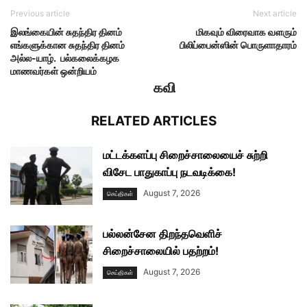
Previous article
Next article
இலங்கையின் சுதந்திர தினம்
மிகவும் விரைவாக வளரும்
எங்களுக்கான சுதந்திர தினம்
பிலிப்பைன்ஸின் பொருளாதாரம்
அல்ல-யாழ். பல்கலைக்கழக
மாணவர்கள் ஒன்றியம்
கவி
RELATED ARTICLES
மட்டக்களப்பு சிறைச்சாலையைச் சுற்றி
விசேட பாதுகாப்பு நடவடிக்கை!
August 7, 2026
செய்திகள்
பல்லன்சேன திறந்தவெளிச்
சிறைச்சாலையில் பதற்றம்!
August 7, 2026
செய்திகள்