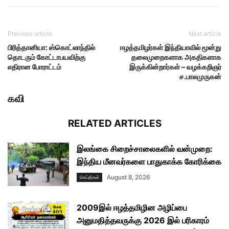
Previous article
Next article
பிரித்தானியா: ஸ்கொட்லாந்தில்
ஈழத்தமிழர்கள் இந்தியாவில் மூன்று
தொடரும் கோட்டாபயவிற்கு
தலைமுறைகளாக அகதிகளாக
எதிரான போராட்டம்
இருக்கின்றார்கள் – வழக்கறிஞர்
ச.பாலமுருகன்
கவி
RELATED ARTICLES
இலங்கை சிறைச்சாலைகளில் வன்முறை:
இந்திய மீனவர்களை பாதுகாக்க கோரிக்கை
August 8, 2026
செய்திகள்
2009இல் ஈழத்தமிழின அழிப்பை
அனுமதித்தவருக்கு 2026 இல் பரிகாரம்