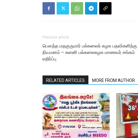
Previous article
பௌத்த மதகுருமார் பல்கலைக் கழக பதவிகளிற்கு
நியமனம் – களனி பல்கலைகழக மாணவர் சங்கம்
எதிர்ப்பு
RELATED ARTICLES
MORE FROM AUTHOR