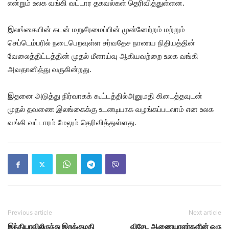
என்றும் உலக வங்கி வட்டார தகவல்கள் தெரிவித்துள்ளன.
இலங்கையின் கடன் மறுசீரமைப்பின் முன்னேற்றம் மற்றும்
செப்டெம்பரில் நடைபெறவுள்ள சர்வதேச நாணய நிதியத்தின்
வேலைத்திட்டத்தின் முதல் மீளாய்வு ஆகியவற்றை உலக வங்கி
அவதானித்து வருகின்றது.
இதனை அடுத்து நிர்வாகக் கூட்டத்தில்அனுமதி கிடைத்தவுடன்
முதல் தவணை இலங்கைக்கு உடனடியாக வழங்கப்படலாம் என உலக
வங்கி வட்டாரம் மேலும் தெரிவித்துள்ளது.
Previous article
Next article
இந்தியாவிலிருந்து இறக்குமதி
விசேட ஆணையாளர்களின் ஒரு