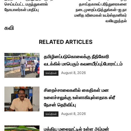
செய்யப்பட்ட மருந்துகளால்
தசாப்தகாலப் பரிந்துரைகளை
நோயாளர்கள் பாதிப்பு
நடைமுறைப்படுத்துங்கள்-ஐ.நா
மனித உரிமைகள் உயர்ஸ்தானிகர்
வலியுறுத்தல்
கவி
RELATED ARTICLES
தமிழினப்படுகொலைக்கு நீதிகோரி
வடக்கில் மாபெரும் கவனயீர்ப்புப்போராட்டம்
August 8, 2026
செய்திகள்
சிறைச்சாலைகளில் கைதிகள் மன
உளைச்சலுக்கு உள்ளாகியுள்ளதாக ஸ்ரீ
நேசன் தெரிவிப்பு
August 8, 2026
செய்திகள்
மத்திய மலைநாட்டில் உள்ள அம்மன்