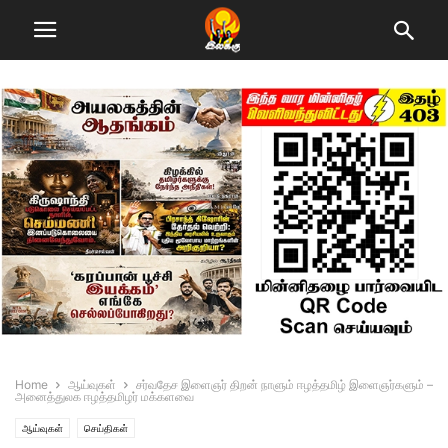
Home
ஆய்வுகள்
சர்வதேச இளைஞர் திறன் நாளும் ஈழத்தமிழ் இளைஞர்களும் –
அனைத்துலக ஈழத்தமிழர் மக்களவை
ஆய்வுகள்
செய்திகள்