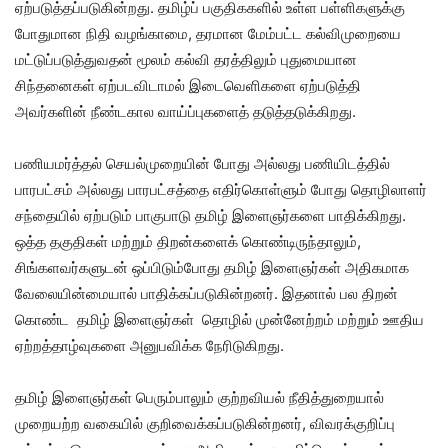
ஏற்படுத்தப்படுகின்றது. தமிழ்ப் பகுதிககளில் உள்ள பள்ளிகளுக்கு
போதுமான நிதி வழங்காமை, தரமான மேம்பட்ட கல்விமுறையை
மட்டுப்படுத்துவதன் மூலம் கல்வி தரத்திலும் புதுமையான
சிந்தனைகள் ஏற்படவிடாமல் இடைவெளிகளை ஏற்படுத்தி
அவர்களின் நீண்டகால வாய்ப்புகளைத் தடுத்தடுக்கிறது.
பணியமர்த்தல் செயல்முறையின் போது அல்லது பணியிடத்தில்
பாரபட்சம் அல்லது பாரபட்சத்தை எதிர்கொள்ளும் போது தொழிலாளர்
சந்தையில் ஏற்படும் பாகுபாடு தமிழ் இளைஞர்களை பாதிக்கிறது.
ஒத்த தகுதிகள் மற்றும் திறன்களைக் கொண்டிருந்தாலும்,
சிங்களவர்களுடன் ஒப்பிடும்போது தமிழ் இளைஞர்கள் அதிகமாக
வேலையின்மையால் பாதிக்கப்படுகின்றனர். இதனால் பல திறன்
கொண்ட தமிழ் இளைஞர்கள் தொழில் முன்னேற்றம் மற்றும் ஊதிய
ஏற்றத்தாழ்வுகளை அனுபவிக்க நேரிடுகிறது.
தமிழ் இளைஞர்கள் பெரும்பாலும் குற்றவியல் நீதித்துறையால்
முறையற்ற வகையில் குறிவைக்கப்படுகின்றனர், விவரக்குறிப்பு