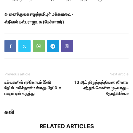
அனைத்துலக ஈழத்தமிழர் மக்களவை-
ஸ்ரீவன் புஸ்பராஜா. க (பேச்சாளர்)
Previous article
Next article
உக்ரைனின் எதிர்காலம் இனி
13 ஆம் திருத்தத்தினை தீர்வாக
நேட்டோவில்தான் உள்ளது-நேட்டோ
ஏற்றுக் கொள்ள முடியாது –
மாநாட்டில் கருத்து
ஜோதிலிங்கம்
கவி
RELATED ARTICLES