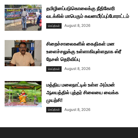
தமிழினப்படுகொலைக்கு நீதிகோரி
வடக்கில் மாபெரும் கவனயீர்ப்புப்போராட்டம்
August 8, 2026
செய்திகள்
சிறைச்சாலைகளில் கைதிகள் மன
உளைச்சலுக்கு உள்ளாகியுள்ளதாக ஸ்ரீ
நேசன் தெரிவிப்பு
August 8, 2026
செய்திகள்
மத்திய மலைநாட்டில் உள்ள அம்மன்
ஆலயத்தில் புத்தர் சிலையை வைக்க
முயற்சி!
August 8, 2026
செய்திகள்