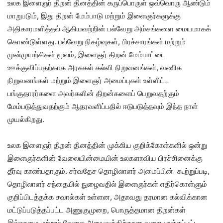
உலக இளைஞர் திறன் தினத்தின் கருப்பொருள் ஒவ்வொரு ஆண்டும்
மாறுபடும், இது திறன் மேம்பாடு மற்றும் இளைஞர்களுக்கு
அதிகாரமளித்தல் ஆகியவற்றின் பல்வேறு அம்சங்களை மையமாகக்
கொண்டுள்ளது. பல்வேறு நிகழ்வுகள், பிரச்சாரங்கள் மற்றும்
முன்முயற்சிகள் மூலம், இளைஞர் திறன் மேம்பாட்டை
ஊக்குவிப்பதற்காக அரசுகள் கல்வி நிறுவனங்கள், வணிக
நிறுவனங்கள் மற்றும் இளைஞர் அமைப்புகள் உள்ளிட்ட
பங்குதாரர்களை அவர்களின் திறன்களைப் பெறுவதற்கும்
மேம்படுத்துவதற்கும் ஆதரவளிப்பதில் ஈடுபடுத்தவும் இந்த நாள்
முயல்கிறது.
உலக இளைஞர் திறன் தினத்தின் முக்கிய குறிக்கோள்களில் ஒன்று
இளைஞர்களின் வேலையின்மையின் உலகளாவிய பிரச்சினைக்கு
தீர்வு காண்பதாகும். சர்வதேச தொழிலாளர் அமைப்பின் கூற்றுப்படி,
தொழிலாளர் சந்தையில் நுழைவதில் இளைஞர்கள் எதிர்கொள்ளும்
குறிப்பிடத்தக்க சவால்கள் உள்ளன, அதாவது தரமான கல்விக்கான
மட்டுப்படுத்தப்பட்ட அணுகுமுறை, பொருத்தமான திறன்கள்
இல்லாமை மற்றும் வேலை அனுபவத்திற்கான வரையறுக்கப்பட்ட