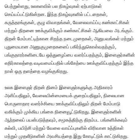
பெற்றுள்ளது, உலகளவில் பல நிகழ்வுகள் ஏற்பாடுகள்
செய்யப்பட்டுகின்றன. இந்த நிகழ்வுகளில் பட்டறைகள்,
கருத்தரங்குகள், குழு விவாதங்கள், வேலைவாய்ப்பு கண்காட்சிகள்
மற்றும் திறனை ஊக்குவிக்கும் கண்காட்சிகள் ஆகியவை அடங்கும்.
திறன் மேம்பாட்டிற்கான சிறந்த நடைமுறைகள், அனுபவங்கள் மற்றும்
புதுமையான அணுகுமுறைகளைப் பகிர்ந்துகொள்வதற்கும்,
பங்குதாரர்களிடையே ஒத்துழைப்பை வளர்ப்பதற்கும், இளைஞர்களின்
எதிர்காலத்தை வடிவமைப்பதில் பங்கேற்பை ஊக்குவிப்பதற்கும் இந்த
நாள் ஒரு தளத்தை வழங்குகிறது.
உலக இளைஞர் திறன் தினம் இளைஞர்களுக்கு அதிகாரம்
அளிப்பதிலும், வேலையின்மையைக் குறைப்பதிலும், நிலையான
பொருளாதார வளர்ச்சியை ஊக்குவிப்பதிலும் திறன் மேம்பாடு
வகிக்கும் முக்கிய பங்கை நினைவூட்டுகிறது. இளைஞர்களின்
ஆற்றலைப் பயன்படுத்தவும், சமூகத்திற்கு திறம்பட பங்களிக்கவும்
கல்வி, பயிற்சி மற்றும் வேலை வாய்ப்புகளில் விரிவான உத்திகள்
மற்றும் முதலீடுகளின் அவசியத்தை இது கோடிட்டுக் காட்டுகிறது.