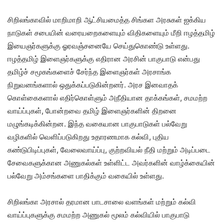
சிறிலங்காவில் மாறிமாறி ஆட்சியமைத்த சிங்கள அரசுகள் ஐக்கிய
நாடுகள் சபையின் வரையறைகளையும் விதிகளையும் மீறி ஈழத்தமிழ்
இயைஞர்களுக்கு ஓரவஞ்சனையே செய்துகொண்டு உள்ளது.
ஈழத்தமிழ் இளைஞர்களுக்கு எதிரான அரசின் பாகுபாடு என்பது
தமிழ்ச் சமூகங்களைச் சேர்ந்த இளைஞர்கள் அரசாங்க
நிறுவனங்களால் ஒதுக்கப்படுகின்றனர். அரச இனவாதக்
கொள்கைகளால் எதிர்கொள்ளும் அநீதியான தாக்கங்கள், சமமற்ற
வாய்ப்புகள், போன்றவை தமிழ் இளைஞர்களின் திறனை
மழுங்கடிக்கின்றன. இந்த வகையான பாகுபாடுகள் பல்வேறு
வழிகளில் வெளிப்படுகிறது உதாரணமாக கல்வி, புதிய
கண்டுபிடிப்புகள், வேலைவாய்ப்பு, குற்றவியல் நீதி மற்றும் அடிப்படை
சேவைகளுக்கான அணுகல்கள் உள்ளிட்ட அவர்களின் வாழ்க்கையின்
பல்வேறு அம்சங்களை பாதிக்கும் வகையில் உள்ளது.
சிறிலங்கா அரசால் தரமான பாடசாலை வளங்கள் மற்றும் கல்வி
வாய்ப்புகளுக்கு சமமற்ற அணுகல் மூலம் கல்வியில் பாகுபாடு