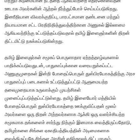
மற்றும் கடுமையான நடத்தை ஆகியவற்றை எதிர்கொள்வதன்
ஊடாக அவர்களின் ஆற்றல் நீர்த்துப்போச் செய்யப்படுகிறது.
இனரீதியான விவரக்குறிப்பு, பாரபட்சமான தண்டனை மற்றும்
நியாயமான சட்ட பிரதிநிதித்துவத்திற்கான அணுகல் இல்லாமை
ஆகியவற்றிற்கு உட்படுத்தப்படுவதால் தமிழ் இளைஞர்களின் திறன்
திட்டமிட்டு நசுக்கப்படுகின்றது.
தமிழ் இளைஞர்கள் சமூகப் பொருளாதார ஏற்றத்தாழ்வுகளால்
பாதிக்கப்படுவதுடன், பாதுகாப்புக்கான வரையறுக்கப்பட்ட
அணுகுமுறைகள் இன்றி போதைப்பொருள் துஸ்பிரயோகத்திற்கு அரச
பாதுகாப்புப் படைகளால் உட்படுத்துப்பட்டு ஆளுமையற்ற
தலைமுறையாக உருவாக்கும் முயற்சிகள்
முனைப்புப்படுத்தப்பட்டுள்ளது. தமிழ் இளையோர் மத்தியில்
போதைப்பொருள் துஸ்பிரயோகத்தை ஊக்குவிப்பதன் மூலம்
அவர்களை ஒரு திறன் அற்றவர்களாக ஆக்கி ஒரு வளர்ச்சியற்ற
சமூகமாக தங்களைச் சார்ந்து நிற்கும் இனமாக வைத்திருப்பதோடு,
தமிழர்களை சிங்கள ஏகாதிபத்தியத்தின் அடிமைகளாக
வைத்திருப்பதே சிங்கள அரசின் எதிர்காலத் திட்டமாகும்.