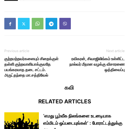
Previous article
Next article
குற்றமற்றவர்களையும் சிறைக்குள்
ரவிகரன், சிவாஜிலிங்கம் உள்ளிட்ட
தள்ளி குற்றவாளியாக்குவதே
நால்வர் மீதான வழக்கு விசாரணை
பயங்கரவாத தடை சட்டம்.
ஒத்திவைப்பு
அருட்தந்தை மா.சத்திவேல்
கவி
RELATED ARTICLES
‘எமது பூர்வீக நிலங்களை உடனடியாக
எம்மிடம் ஒப்படையுங்கள்’ : போராட்டத்துக்கு