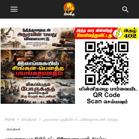
Home
செய்திகள்
முகமாலை பகுதியில் சட்டவிரோதமாக மண் அகழ்வு
செய்திகள்