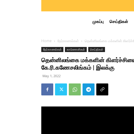
முகப்பு
செய்திகள்
Home
நேர்காணல்கள்
தென்னிலங்கை மக்களின் கிளர்ச்சி
நேர்காணல்கள்
காணாெளிகள்
செய்திகள்
தென்னிலங்கை மக்களின் கிளர்ச்சியை தம
கே.ரி.கணேசலிங்கம் | இலக்கு
May 1, 2022