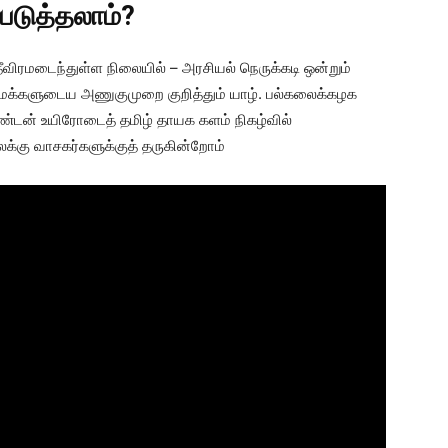
படுத்தலாம்?
விரமடைந்துள்ள நிலையில் – அரசியல் நெருக்கடி ஒன்றும்
் மக்களுடைய அணுகுமுறை குறித்தும் யாழ். பல்கலைக்கழக
ண்டன் உயிரோடைத் தமிழ் தாயக களம் நிகழ்வில்
க்கு வாசகர்களுக்குத் தருகின்றோம்