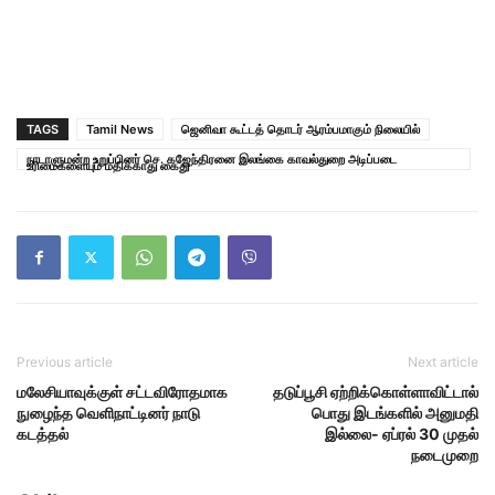
TAGS
Tamil News
ஜெனிவா கூட்டத் தொடர் ஆரம்பமாகும் நிலையில்
நாடாளுமன்ற உறுப்பினர் செ. கஜேந்திரனை இலங்கை காவல்துறை அடிப்படை
உரிமைகளையும் மதிக்காது கைது
Previous article
Next article
மலேசியாவுக்குள் சட்டவிரோதமாக
தடுப்பூசி ஏற்றிக்கொள்ளாவிட்டால்
நுழைந்த வெளிநாட்டினர் நாடு
பொது இடங்களில் அனுமதி
கடத்தல்
இல்லை- ஏப்ரல் 30 முதல்
நடைமுறை