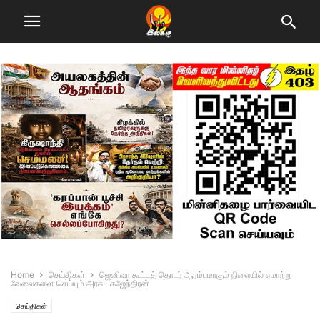
Home
செய்திகள்
ஜெனிவா கூட்டத் தொடர் ஆரம்பமாகும் நிலையில் ஏமாற்று
வேலைகளை செய்யும் அரசு- கஜேந்திரன்
செய்திகள்