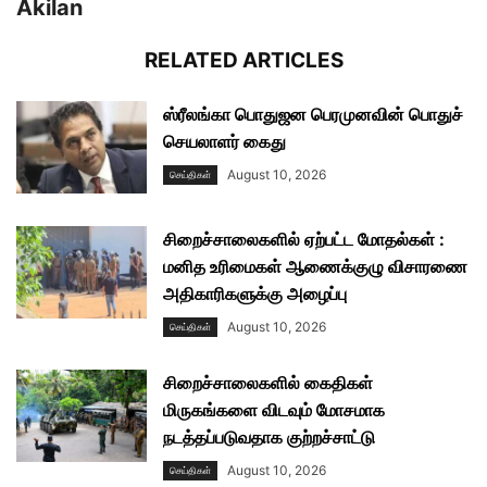
Akilan
RELATED ARTICLES
ஸ்ரீலங்கா பொதுஜன பெரமுனவின் பொதுச்
செயலாளர் கைது
August 10, 2026
செய்திகள்
சிறைச்சாலைகளில் ஏற்பட்ட மோதல்கள் :
மனித உரிமைகள் ஆணைக்குழு விசாரணை
அதிகாரிகளுக்கு அழைப்பு
August 10, 2026
செய்திகள்
சிறைச்சாலைகளில் கைதிகள்
மிருகங்களை விடவும் மோசமாக
நடத்தப்படுவதாக குற்றச்சாட்டு
August 10, 2026
செய்திகள்