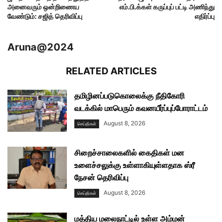
அனைவரும் ஒன்றிணைய
எம்.பி.க்கள் கருப்புப் பட்டி அணிந்து
வேண்டும்: சஜித் தெரிவிப்பு
எதிர்ப்பு
Aruna@2024
RELATED ARTICLES
தமிழினப்படுகொலைக்கு நீதிகோரி
வடக்கில் மாபெரும் கவனயீர்ப்புப்போராட்டம்
August 8, 2026
செய்திகள்
சிறைச்சாலைகளில் கைதிகள் மன
உளைச்சலுக்கு உள்ளாகியுள்ளதாக ஸ்ரீ
நேசன் தெரிவிப்பு
August 8, 2026
செய்திகள்
மத்திய மலைநாட்டில் உள்ள அம்மன்