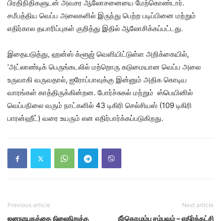
பிரதிநிதிகளுடன் அவசர ஆலோசனையை மேற்கொண்டார்.
சமீபத்திய வெப்ப அலைகளில் இருந்து பெற்ற படிப்பினை மற்றும்
எதிர்கால தயாரிப்புகள் குறித்து இதில் ஆலோசிக்கப்பட்டது.
இதையடுத்து, ஹன்ஸ் க்ளூஜ் வெளியிட்டுள்ள அறிக்கையில்,
‘அட்லாண்டிக் பெருங்கடலில் மற்றொரு கடுமையான வெப்ப அலை
உருவாகி வருவதால், ஐரோப்பாவுக்கு இன்னும் அதிக கொடிய
வாரங்கள் காத்திருக்கின்றன. போர்ச்சுகல் மற்றும் ஸ்பெயினில்
வெப்பநிலை வரும் நாட்களில் 43 டிகிரி செல்சியஸ் (109 டிகிரி
பாரன்ஹீட்) வரை உயரும் என எதிர்பார்க்கப்படுகிறது.
Previous article
Next article
ஜனநாயகத்தை நிலைநிறுத்த
நீர்கொழும்பு சம்பவம் – எதிர்க்கட்சி