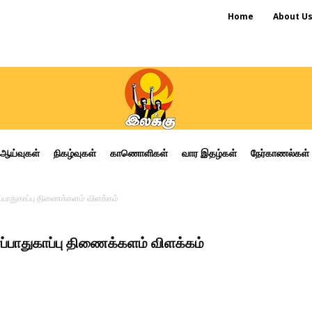
Home
About U
ஆய்வுகள்
நிகழ்வுகள்
காணொளிகள்
வார இதழ்கள்
நேர்காணல்கள்
்பாதுகாப்பு திணைக்களம் விளக்கம்
ப்பாதுகாப்பு திணைக்களம் விளக்கம்