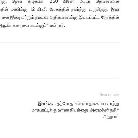
்கு, தென் கிழக்கே, 260 கிலோ மீட்டர் தொலைவில்
் மணிக்கு 12 கி.மீ. வேகத்தில் நகர்ந்து வருகிறது. இது
 காலை இரவு மற்றும் நாளை அதிகாலைக்கு இடைப்பட்ட நேரத்தில்
அருகே கரையை கடக்கும்” என்றார்.
Next article
இலங்கை தற்போது எல்லை தாண்டிய காற்று
மாசுபாட்டிற்கு உள்ளாகியுள்ளது-அமைச்சர் நசிர்
அஹமட்