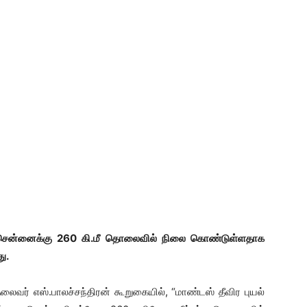
து சென்னைக்கு 260 கி.மீ தொலைவில் நிலை கொண்டுள்ளதாக
ு.
ர் எஸ்.பாலச்சந்திரன் கூறுகையில், “மாண்டஸ் தீவிர புயல்