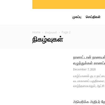
முகப்பு
செய்திகள்
Home
நிகழ்வுகள்
Page 2
நிகழ்வுகள்
நானாட்டான் நாணயங்
எழுத்துக்கள் காணப்
December 7, 2020
யாழ்ப்பாணக் குடா நாட்டை
வடமாகாணப் பகுதிகளை நாக
வாழ்ந்தமையாலும், ஆட்சி
அமெரிக்க அதிபர் தேர