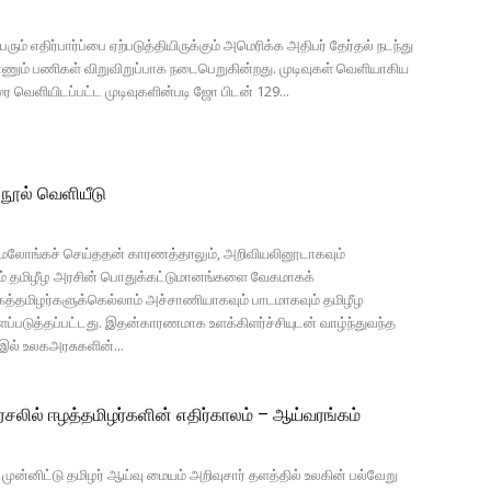
் எதிர்பார்ப்பை ஏற்படுத்தியிருக்கும் அமெரிக்க அதிபர் தேர்தல் நடந்து
எண்ணும் பணிகள் விறுவிறுப்பாக நடைபெறுகின்றது. முடிவுகள் வெளியாகிய
ெளியிடப்பட்ட முடிவுகளின்படி ஜோ பிடன் 129...
 நூல் வெளியீடு
 மேலோங்கச் செய்ததன் காரணத்தாலும், அறிவியலினூடாகவும்
 தமிழீழ அரசின் பொதுக்கட்டுமானங்களை வேகமாகக்
லகத்தமிழர்களுக்கெல்லாம் அச்சாணியாகவும் பாடமாகவும் தமிழீழ
படுத்தப்பட்டது. இதன்காரணமாக உளக்கிளர்ச்சியுடன் வாழ்ந்துவந்த
இல் உலகஅரசுகளின்...
அரசலில் ஈழத்தமிழர்களின் எதிர்காலம் – ஆய்வரங்கம்
ுன்னிட்டு தமிழர் ஆய்வு மையம் அறிவுசார் தளத்தில் உலகின் பல்வேறு