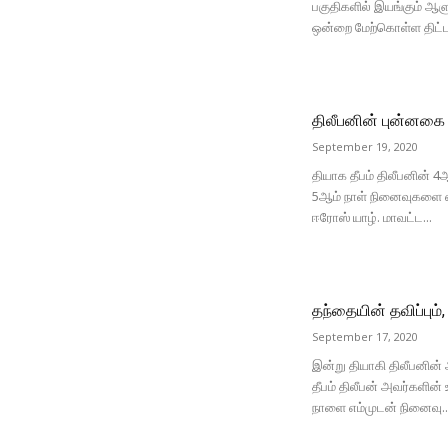
பகுதிகளில் இயங்கும் ஆளு
ஒன்றை மேற்கொள்ள திட்டமி
திலீபனின் புன்னகை 
September 19, 2020
தியாக தீபம் திலீபனின் 4ஆ
5ஆம் நாள் நினைவுகளை எ
ஈரோஸ் யாழ். மாவட்ட...
தந்தையின் தவிப்பும்
September 17, 2020
இன்று தியாகி திலீபனின்
தீபம் திலீபன் அவர்களி
நாளை எம்முடன் நினைவு..