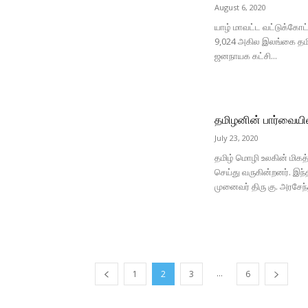
August 6, 2020
யாழ் மாவட்ட வட்டுக்கோட்
9,024 அகில இலங்கை தமிழ் 
ஜனநாயக கட்சி...
தமிழனின் பார்வையி
July 23, 2020
தமிழ் மொழி உலகின் மிக
செய்து வருகின்றனர். இந
முனைவர் திரு கு. அரசேந்
...
1
2
3
6