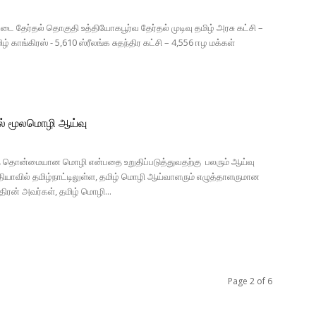
டை தேர்தல் தொகுதி உத்தியோகபூர்வ தேர்தல் முடிவு தமிழ் அரசு கட்சி –
காங்கிரஸ் - 5,610 ஸ்ரீலங்க சுதந்திர கட்சி – 4,556 ஈழ மக்கள்
ல் மூலமொழி ஆய்வு
த் தொன்மையான மொழி என்பதை உறுதிப்படுத்துவதற்கு பலரும் ஆய்வு
்தியாவில் தமிழ்நாட்டிலுள்ள, தமிழ் மொழி ஆய்வாளரும் எழுத்தாளருமான
திரன் அவர்கள், தமிழ் மொழி...
Page 2 of 6