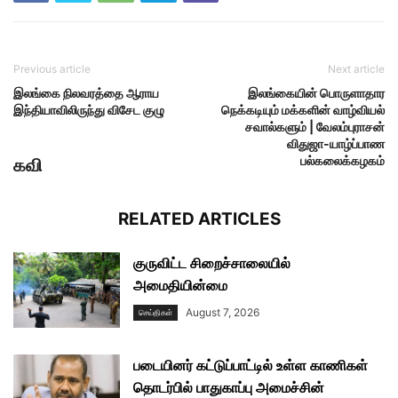
Previous article
Next article
இலங்கை நிலவரத்தை ஆராய
இலங்கையின் பொருளாதார
இந்தியாவிலிருந்து விசேட குழு
நெக்கடியும் மக்களின் வாழ்வியல்
சவால்களும் | வேலம்புராசன்
விதுஜா-யாழ்ப்பாண
பல்கலைக்கழகம்
கவி
RELATED ARTICLES
குருவிட்ட சிறைச்சாலையில்
அமைதியின்மை
August 7, 2026
செய்திகள்
படையினர் கட்டுப்பாட்டில் உள்ள காணிகள்
தொடர்பில் பாதுகாப்பு அமைச்சின்