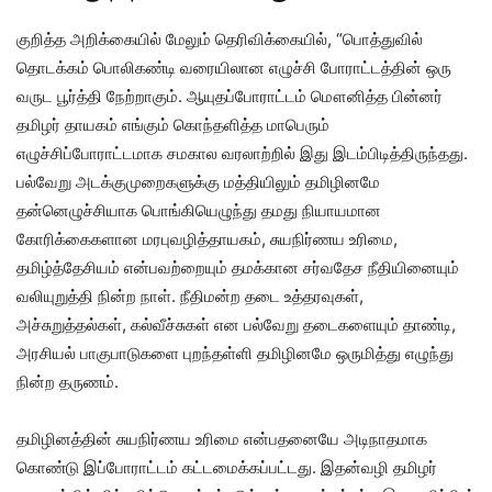
குறித்த அறிக்கையில் மேலும் தெரிவிக்கையில், “பொத்துவில்
தொடக்கம் பொலிகண்டி வரையிலான எழுச்சி போராட்டத்தின் ஒரு
வருட பூர்த்தி நேற்றாகும். ஆயுதப்போராட்டம் மௌனித்த பின்னர்
தமிழர் தாயகம் எங்கும் கொந்தளித்த மாபெரும்
எழுச்சிப்போராட்டமாக சமகால வரலாற்றில் இது இடம்பிடித்திருந்தது.
பல்வேறு அடக்குமுறைகளுக்கு மத்தியிலும் தமிழினமே
தன்னெழுச்சியாக பொங்கியெழுந்து தமது நியாயமான
கோரிக்கைகளான மரபுவழித்தாயகம், சுயநிர்ணய உரிமை,
தமிழ்த்தேசியம் என்பவற்றையும் தமக்கான சர்வதேச நீதியினையும்
வலியுறுத்தி நின்ற நாள். நீதிமன்ற தடை உத்தரவுகள்,
அச்சுறுத்தல்கள், கல்வீச்சுகள் என பல்வேறு தடைகளையும் தாண்டி,
அரசியல் பாகுபாடுகளை புறந்தள்ளி தமிழினமே ஒருமித்து எழுந்து
நின்ற தருணம்.
தமிழினத்தின் சுயநிர்ணய உரிமை என்பதனையே அடிநாதமாக
கொண்டு இப்போராட்டம் கட்டமைக்கப்பட்டது. இதன்வழி தமிழர்