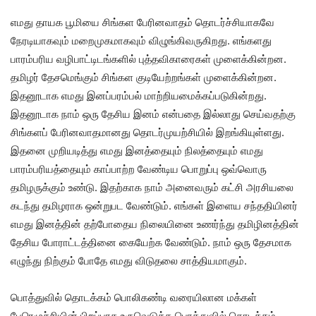
எமது தாயக பூமியை சிங்கள பேரினவாதம் தொடர்ச்சியாகவே
நேரடியாகவும் மறைமுகமாகவும் விழுங்கிவருகிறது. எங்களது
பாரம்பரிய வழிபாட்டிடங்களில் புத்தவிகாரைகள் முளைக்கின்றன.
தமிழர் தேசமெங்கும் சிங்கள குடியேற்றங்கள் முளைக்கின்றன.
இதனூடாக எமது இனப்பரம்பல் மாற்றியமைக்கப்படுகின்றது.
இதனூடாக நாம் ஒரு தேசிய இனம் என்பதை இல்லாது செய்வதற்கு
சிங்களப் பேரினவாதமானது தொடர்முயற்சியில் இறங்கியுள்ளது.
இதனை முறியடித்து எமது இனத்தையும் நிலத்தையும் எமது
பாரம்பரியத்தையும் காப்பாற்ற வேண்டிய பொறுப்பு ஒவ்வொரு
தமிழருக்கும் உண்டு. இதற்காக நாம் அனைவரும் கட்சி அரசியலை
கடந்து தமிழராக ஒன்றுபட வேண்டும். எங்கள் இளைய சந்ததியினர்
எமது இனத்தின் தற்போதைய நிலையினை உணர்ந்து தமிழினத்தின்
தேசிய போராட்டத்தினை கையேற்க வேண்டும். நாம் ஒரு தேசமாக
எழுந்து நிற்கும் போதே எமது விடுதலை சாத்தியமாகும்.
பொத்துவில் தொடக்கம் பொலிகண்டி வரையிலான மக்கள்
பேரெழுச்சியின் பிறப்பாக உருவெடுத்த பொத்துவில் தொடக்கம்