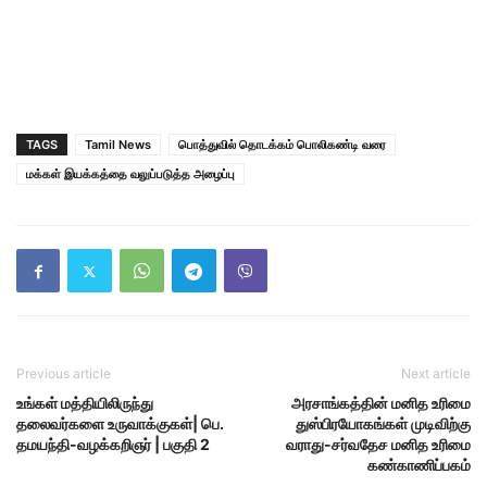
TAGS
Tamil News
பொத்துவில் தொடக்கம் பொலிகண்டி வரை
மக்கள் இயக்கத்தை வலுப்படுத்த அழைப்பு
Previous article
Next article
உங்கள் மத்தியிலிருந்து
அரசாங்கத்தின் மனித உரிமை
தலைவர்களை உருவாக்குகள்| பெ.
துஸ்பிரயோகங்கள் முடிவிற்கு
தமயந்தி-வழக்கறிஞர் | பகுதி 2
வராது-சர்வதேச மனித உரிமை
கண்காணிப்பகம்