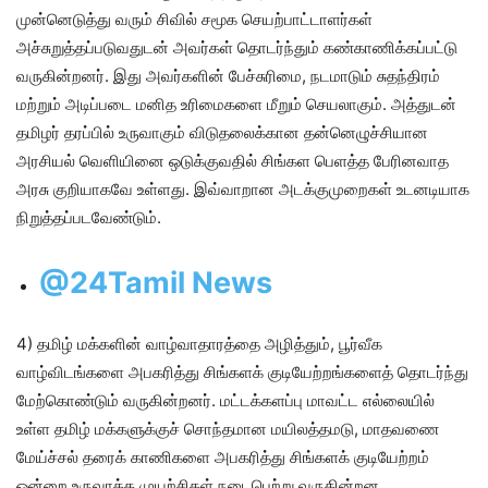
முன்னெடுத்து வரும் சிவில் சமூக செயற்பாட்டாளர்கள்
அச்சுறுத்தப்படுவதுடன் அவர்கள் தொடர்ந்தும் கண்காணிக்கப்பட்டு
வருகின்றனர். இது அவர்களின் பேச்சுரிமை, நடமாடும் சுதந்திரம்
மற்றும் அடிப்படை மனித உரிமைகளை மீறும் செயலாகும். அத்துடன்
தமிழர் தரப்பில் உருவாகும் விடுதலைக்கான தன்னெழுச்சியான
அரசியல் வெளியினை ஒடுக்குவதில் சிங்கள பெளத்த பேரினவாத
அரசு குறியாகவே உள்ளது. இவ்வாறான அடக்குமுறைகள் உடனடியாக
நிறுத்தப்படவேண்டும்.
@24Tamil News
4) தமிழ் மக்களின் வாழ்வாதாரத்தை அழித்தும், பூர்வீக
வாழ்விடங்களை அபகரித்து சிங்களக் குடியேற்றங்களைத் தொடர்ந்து
மேற்கொண்டும் வருகின்றனர். மட்டக்களப்பு மாவட்ட எல்லையில்
உள்ள தமிழ் மக்களுக்குச் சொந்தமான மயிலத்தமடு, மாதவணை
மேய்ச்சல் தரைக் காணிகளை அபகரித்து சிங்களக் குடியேற்றம்
ஒன்றை உருவாக்க முயற்சிகள் நடைபெற்று வருகின்றன.