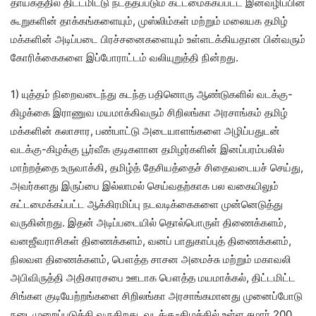
தாயகத்தில் திட்டமிட்டு நடத்தப்படும் கட்டமைக்கப்பட்ட இனவழிப்பின்
கூறுகளின் தாக்கங்களையும், முஸ்லிம்கள் மற்றும் மலையக தமிழ்
மக்களின் அடிப்படை பிரச்சனைகளையும் உள்ளடக்கியதான பின்வரும்
கோரிக்கைகளை இப்போராட்டம் வலியுறுத்தி நின்றது.
1) யுத்தம் நிறைவடைந்து கடந்த பதினொரு ஆண்டுகளில் வடக்கு-
கிழக்கை இராணுவ மயமாக்கிவரும் சிறிலங்கா அரசாங்கம் தமிழ்
மக்களின் கலாசார, பண்பாட்டு அடையாளங்களை அழிப்பதுடன்
வடக்கு-கிழக்கு பூர்வீக குடிகளான தமிழர்களின் இனப்பரம்பலில்
மாற்றத்தை உருவாக்கி, தமிழ்த் தேசியத்தைச் சிதைவடையச் செய்து,
அவர்களது இருப்பை இல்லாமல் செய்வதற்காக பல வகையிலும்
கட்டமைக்கப்பட்ட ஆக்கிரமிப்பு நடவடிக்கைகளை முன்னெடுத்து
வருகின்றது. இதன் அடிப்படையில் தொல்பொருள் திணைக்களம்,
வனஜீவராசிகள் திணைக்களம், வனப் பாதுகாப்புத் திணைக்களம்,
நிலவள திணைக்களம், பௌத்த சாசன அமைச்சு மற்றும் மகாவலி
அபிவிருத்தி அதிகாரசபை ஊடாக பௌத்த மயமாக்கல், திட்டமிட்ட
சிங்கள குடியேற்றங்களை சிறிலங்கா அரசாங்கமானது முனைப்போடு
நடைமுறைப்படுத்தி வருகிறது. வடக்கு-கிழக்கில் உள்ள சுமார் 200