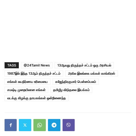
TAGS
@24Tamil News
13ஆவது திருத்தச் சட்டம் ஒரு அரசியல்
1987இல் இந்த 13ஆம் திருத்தச் சட்டம்
அகில இலங்கை மக்கள் காங்கிரஸ்
எங்கள் சுயநிர்ணய உரிமையை
கஜேந்திரகுமார் பென்னம்பலம்
சமஷ்டி முறையிலான எங்கள்
தமிழீழ விடுதலை இயக்கம்
வடக்கு கிழக்கு தாயகங்கள் ஒன்றிணைந்த