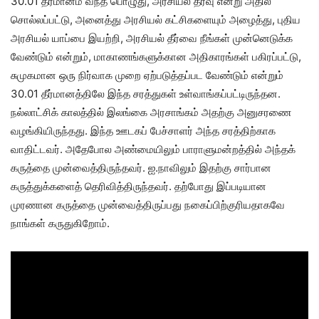
30.01 தீர்மானம் வந்த பொழுது, அரசியல் தீர்வு என்று அதில்
சொல்லப்பட்டு, அனைத்து அரசியல் கட்சிகளையும் அழைத்து, புதிய
அரசியல் யாப்பை இயற்றி, அரசியல் தீர்வை நீங்கள் முன்னெடுக்க
வேண்டும் என்றும், மாகாணங்களுக்கான அதிகாரங்கள் பகிரப்பட்டு,
சுமுகமான ஒரு நிர்வாக முறை ஏற்படுத்தப்பட வேண்டும் என்றும்
30.01 தீர்மானத்திலே இந்த சரத்துகள் உள்வாங்கப்பட்டிருந்தன.
நல்லாட்சிக் காலத்தில் இலங்கை அரசாங்கம் அதற்கு அனுசரணை
வழங்கியிருந்தது. இந்த ஊடகப் பேச்சாளர் அந்த சரத்திற்காக
வாதிட்டவர். அதேபோல அண்மையிலும் பாராளுமன்றத்தில் அந்தக்
கருத்தை முன்வைத்திருந்தவர். ஐ.நாவிலும் இதற்கு சார்பான
கருத்துக்களைத் தெரிவித்திருந்தவர். தற்போது இப்படியான
முரணான கருத்தை முன்வைத்திருப்பது நகைப்பிற்குரியதாகவே
நாங்கள் கருதுகிறோம்.