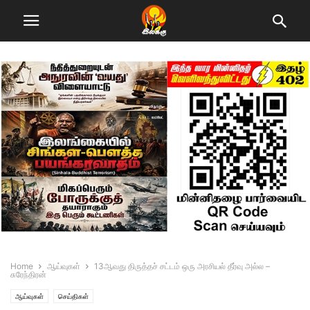
Home
ஆய்வுகள்
13ஆவது திருத்தச் சட்டம் ஒரு அரசியல் தீர்வு அல்ல –
சுரேந்திரன்
ஆய்வுகள்
செய்திகள்