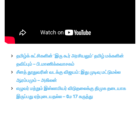
தமிழ்க் கட்சிகளின் ‘இரு கூர் அரசியலும்’ தமிழ் மக்களின்
தவிப்பும் – பி.மாணிக்கவாசகம்
சீனத் தூதுவரின் வடக்கு விஜயம்: இது முடிவு மட்டுமல்ல
ஆரம்பமும் – அகிலன்
எழுவர் மற்றும் இஸ்லாமியர் விடுதலைக்கு திமுக தடையாக
இருப்பது ஏற்புடையதல்ல – மே 17 கருத்து