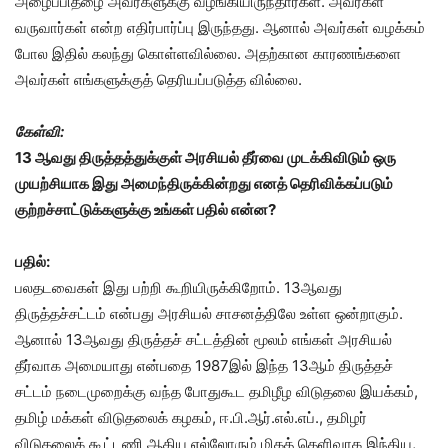
அழைப்பிதழை அவர்களுக்கு வழங்கியிருந்தார்கள். அவர்கள்
வருவார்கள் என்ற எதிர்பார்ப்பு இருந்தது. ஆனால் அவர்கள் வழக்கம்
போல இதில் கலந்து கொள்ளவில்லை. அதற்கான காரணங்களை
அவர்கள் எங்களுக்குத் தெரியப்படுத்த வில்லை.
கேள்வி:
13 ஆவது திருத்தத்துக்குள் அரசியல் தீர்வை முடக்கிவிடும் ஒரு
முயற்சியாக இது அமைந்திருக்கின்றது எனத் தெரிவிக்கப்படும்
குற்றச்சாட்டுக்களுக்கு உங்கள் பதில் என்ன?
பதில்:
பலதடவைகள் இது பற்றி கூறியிருக்கிறோம். 13ஆவது
திருத்தச்சட்டம் என்பது அரசியல் சாசனத்திலே உள்ள ஒன்றாகும்.
ஆனால் 13ஆவது திருத்தச் சட்டத்தின் மூலம் எங்கள் அரசியல்
தீர்வாக அமையாது என்பதை 1987இல் இந்த 13ஆம் திருத்தச்
சட்டம் நடைமுறைக்கு வந்த போதுகூட தமிழீழ விடுதலை இயக்கம்,
தமிழ் மக்கள் விடுதலைக் கழகம், ஈ.பி.ஆர்.எல்.எப்., தமிழர்
விடுதலைக் கூட்டணி ஆகிய எல்லோரும் மிகத் தெளிவாக இந்திய,