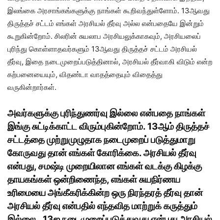
இலங்கை அரசாங்கங்களுக்கு நாங்கள் கூறிவந்துள்ளோம். 13ஆவது
திருத்தச் சட்டம் எங்கள் அரசியல் தீர்வு அல்ல என்பதையே இன்றும்
கூறுகின்றோம். சிலரின் சுயலாப அரசியலுக்காகவும், அரசியலைப்
புரிந்து கொள்ளாதவர்களும் 13ஆவது திருத்தச் சட்டம் அரசியல்
தீர்வு, இதை நடைமுறைப்படுத்தினால், அரசியல் தீர்வாகி விடும் என்ற
கற்பனையையும், விதண்டா வாதத்தையும் விதைத்து
வருகின்றார்கள்.
அவர்களுக்கு புரிந்துணர்வு இல்லை என்பதை நாங்கள்
இங்கு சுட்டிக்காட்ட விரும்புகின்றோம். 13ஆம் திருத்தச்
சட்டத்தை முற்றுமுழுதாக நடைமுறைப் படுத்துமாறு
கோருவது தான் எங்கள் கோரிக்கை. அரசியல் தீர்வு
என்பது, சமஷ்டி முறையிலான எங்கள் வடக்கு கிழக்கு
தாயகங்கள் ஒன்றிணைந்த, எங்கள் சுயநிர்ணய
உரிமையை அங்கீகரிக்கின்ற ஒரு நிரந்தரத் தீர்வு தான்
அரசியல் தீர்வு என்பதில் எந்தவித மாற்றுக் கருத்தும்
இல்லை. 13ஐ நடைமுறைப்படுத்துவது என்பது அரசியல்