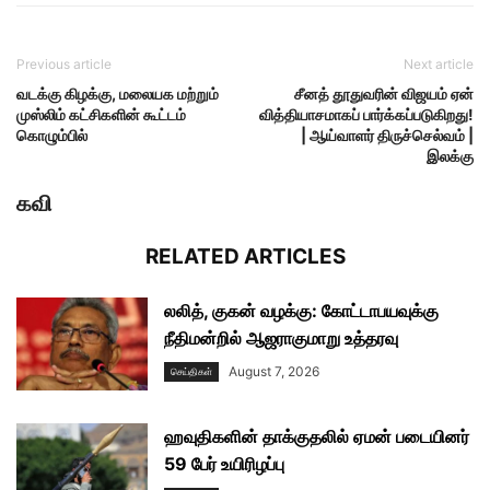
Previous article
Next article
வடக்கு கிழக்கு, மலையக மற்றும்
சீனத் தூதுவரின் விஜயம் ஏன்
முஸ்லிம் கட்சிகளின் கூட்டம்
வித்தியாசமாகப் பார்க்கப்படுகிறது!
கொழும்பில்
| ஆய்வாளர் திருச்செல்வம் |
இலக்கு
கவி
RELATED ARTICLES
லலித், குகன் வழக்கு: கோட்டாபயவுக்கு
நீதிமன்றில் ஆஜராகுமாறு உத்தரவு
August 7, 2026
செய்திகள்
ஹவுதிகளின் தாக்குதலில் ஏமன் படையினர்
59 பேர் உயிரிழப்பு