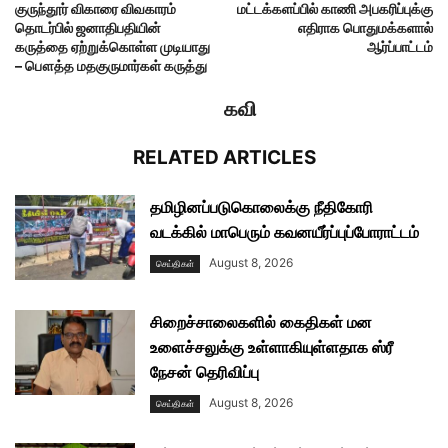
குருந்தூர் விகாரை விவகாரம்
மட்டக்களப்பில் காணி அபகரிப்புக்கு
தொடர்பில் ஜனாதிபதியின்
எதிராக பொதுமக்களால்
கருத்தை ஏற்றுக்கொள்ள முடியாது
ஆர்ப்பாட்டம்
– பௌத்த மதகுருமார்கள் கருத்து
கவி
RELATED ARTICLES
தமிழினப்படுகொலைக்கு நீதிகோரி
வடக்கில் மாபெரும் கவனயீர்ப்புப்போராட்டம்
August 8, 2026
செய்திகள்
சிறைச்சாலைகளில் கைதிகள் மன
உளைச்சலுக்கு உள்ளாகியுள்ளதாக ஸ்ரீ
நேசன் தெரிவிப்பு
August 8, 2026
செய்திகள்