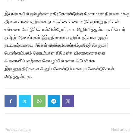
இலங்கையில் தமிழர்கள் எதிர்கொண்டுள்ள மோசமான நிலைமைக்கு
தீர்வை காண்பதற்கான நடவடிக்கைகளை எடுக்குமாறு நாங்கள்
உங்களை கேட்டுக்கொள்கின்றோம், என தெரிவித்துள்ள புலம்பெயர்
தமிழர் அமைப்புகள் இந்தநிலையை தடுப்பதற்கான முதல்
நடவடிக்கையை நீங்கள் எடுக்கவேண்டும்,கஜேந்திரகுமார்
பொன்னம்பலம் தொடர்பான நீதிமன்ற விசாரணைகளை
அவதானிப்பதற்காக கொழும்பில் உள்ள அமெரிக்க
இராஜதந்திரிகளை அனுப்பவேண்டும் எனவும் வேண்டுகோள்
விடுத்துள்ளன.
Previous article
Next article