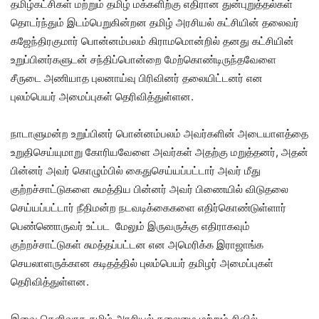
தமிழ்கட்சிகள் மற்றும் தமிழ் மக்களிற்கு எதிரான துன்புறுத்தல்கள்
தொடர்ந்தும் இடம்பெறுகின்றன தமிழ் அரசியல் கட்சியின் தலைவர்
கஜேந்திரகுமார் பொன்னம்பலம் கிராமமொன்றில் தனது கட்சியின்
உறுப்பினர்களுடன் சந்திப்பொன்றை மேற்கொண்டிருந்தவேளை
சீருடை அணியாத புலனாய்வு பிரிவினர் தலையிட்டனர் என
புலம்பெயர் அமைப்புகள் தெரிவித்துள்ளன.
நாடாளுமன்ற உறுப்பினர் பொன்னம்பலம் அவர்களின் அடையாளத்தை
உறுதிசெய்யுமாறு கோரியவேளை அவர்கள் அதற்கு மறுத்தனர், அதன்
பின்னர் அவர் கொழும்பில் கைதுசெய்யப்பட்டார் அவர் மீது
குற்றச்சாட்டுகளை சுமத்திய பின்னர் அவர் பிணையில் விடுதலை
செய்யப்பட்டார் நீதிமன்ற நடவடிக்கைகளை எதிர்கொண்டுள்ளார்
பெண்ணொருவர் உட்பட மேலும் இருவருக்கு எதிராகவும்
குற்றச்சாட்டுகள் சுமத்தப்பட்டன என அமெரிக்க இராஜாங்க
செயலாளருக்கான கடிதத்தில் புலம்பெயர் தமிழர் அமைப்புகள்
தெரிவித்துள்ளன.
இவை தெளிவாக தமிழ் அரசியல் தலைமை மற்றும் சிவில்