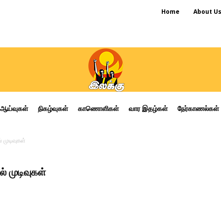
Home
About U
ஆய்வுகள்
நிகழ்வுகள்
காணொளிகள்
வார இதழ்கள்
நேர்காணல்கள்
் முடிவுகள்
் முடிவுகள்