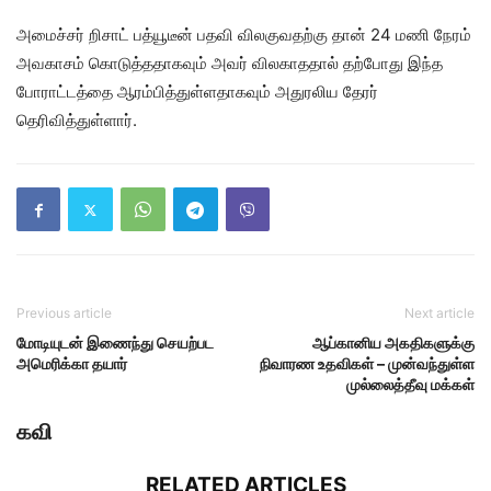
அமைச்சர் றிசாட் பத்யூடீன் பதவி விலகுவதற்கு தான் 24 மணி நேரம்
அவகாசம் கொடுத்ததாகவும் அவர் விலகாததால் தற்போது இந்த
போராட்டத்தை ஆரம்பித்துள்ளதாகவும் அதுரலிய தேரர்
தெரிவித்துள்ளார்.
Previous article
Next article
மோடியுடன் இணைந்து செயற்பட
ஆப்கானிய அகதிகளுக்கு
அமெரிக்கா தயார்
நிவாரண உதவிகள் – முன்வந்துள்ள
முல்லைத்தீவு மக்கள்
கவி
RELATED ARTICLES