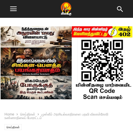
Home
செய்திகள்
முஸ்லீம் அரசியல்வாதிகளை பதவி விலகக்கோரி
உண்ணாநிலைப் போராட்டம்
செய்திகள்