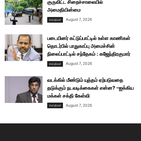
குருவிட்ட சிறைச்சாலையில்
அமைதியின்மை
August 7, 2026
செய்திகள்
படையினர் கட்டுப்பாட்டில் உள்ள காணிகள்
தொடர்பில் பாதுகாப்பு அமைச்சின்
நிலைப்பாட்டில் சந்தேகம் : கஜேந்திரகுமார்
August 7, 2026
செய்திகள்
வடக்கில் மீண்டும் யுத்தம் ஏற்படுவதை
தடுக்கும் நடவடிக்கைகள் என்ன? –ஐக்கிய
மக்கள் சக்தி கேள்வி
August 7, 2026
செய்திகள்