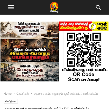
Home
செய்திகள்
மதுரை அருகே ராஜராஜசோழன் கல்வெட்டு கண்டுபிடிப்பு
செய்திகள்