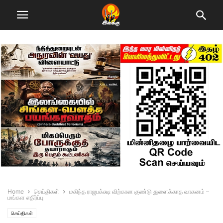
Home
செய்திகள்
மகிந்த ராஜபக்க்ஷ விற்கான குண்டு துளைக்காத வாகனம் –
மங்கள எதிர்ப்பு
செய்திகள்