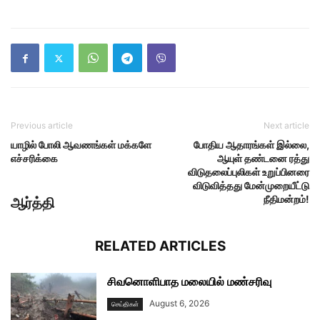
Previous article
Next article
யாழில் போலி ஆவணங்கள் மக்களே
போதிய ஆதாரங்கள் இல்லை,
எச்சரிக்கை
ஆயுள் தண்டனை ரத்து
விடுதலைப்புலிகள் உறுப்பினரை
விடுவித்தது மேன்முறையீட்டு
நீதிமன்றம்!
ஆர்த்தி
RELATED ARTICLES
சிவனொளிபாத மலையில் மண்சரிவு
August 6, 2026
செய்திகள்