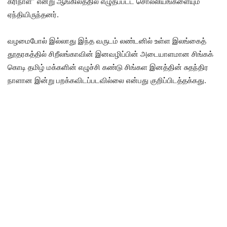
கரிநாள்” என்று ஆங்கிலத்தில் எழுதப்பட்ட சொல்லியங்களையும்
ஏந்தியிருந்தனர்.
வழமைபோல் இல்லாது இந்த வருடம் லண்டனில் உள்ள இலங்கைத்
தூதரகத்தில் சிறீலங்காவின் இனவழிப்பின் அடையாளமான சிங்கக்
கொடி தமிழ் மக்களின் எழுச்சி கண்டு சிங்கள இனத்தின் சுதந்திர
நாளான இன்று பறக்கவிடப்படவில்லை என்பது குறிப்பிடத்தக்கது.