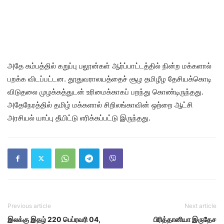
அதே கம்பத்தில் கறுப்பு பலூன்கள் ஆர்ப்பாட்டத்தில் நின்ற மக்களால்
பறக்க விடப்பட்டன. தூதுவராலயத்தைச் சூழ தமிழீழ தேசியக்கொடி
விடுதலை முழக்கத்துடன் உரிமைக்காகப் பறந்து கொண்டிருந்தது.
அதேநேரத்தில் தமிழ் மக்களால் சிறிலங்காவின் ஒற்றை ஆட்சி
அரசியல் யாப்பு தீயிட்டு எரிக்கப்பட்டு இருந்தது.
Previous article
Next article
இலக்கு இதழ் 220 பெப்ரவரி 04,
பிரித்தானியா இருதேச