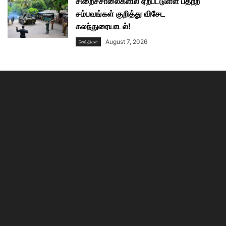
சிறைச்சாலைகளில் ஏற்பட்டுள்ள பதற்ற
சம்பவங்கள் குறித்து விசேட
கலந்துரையாடல்!
August 7, 2026
செய்திகள்