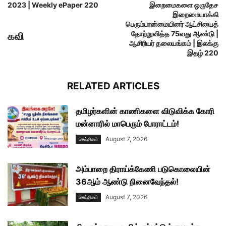
2023 | Weekly ePaper 220
இறைமைகளை ஒருதேச
இறைமையாக்கி
பெரும்பான்மையினர் ஆட்சியைத்
தோற்றுவித்த 75வது ஆண்டு |
கவி
ஆசிரியர் தலையங்கம் | இலக்கு
இதழ் 220
RELATED ARTICLES
தமிழர்களின் காணிகளை விடுவிக்க கோரி
மன்னாரில் மாபெரும் போராட்டம்!
August 7, 2026
செய்திகள்
அம்பாறை திராய்க்கேணி படுகொலையின்
36ஆம் ஆண்டு நினைவேந்தல்!
August 7, 2026
செய்திகள்