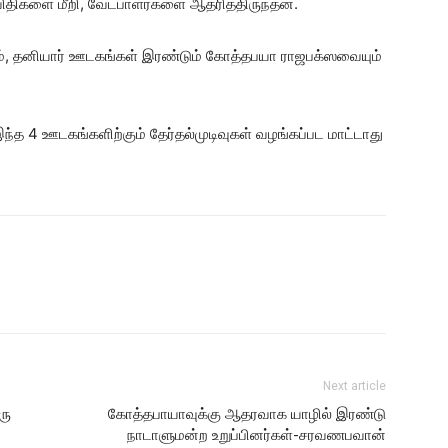
ிகளை மீறி, வேட்பாளர்களை ஆதரித்திருந்தன.
், தனியார் ஊடகங்கள் இரண்டும் கோத்தபயா ராஜபக்ஸவையும்
ந்த 4 ஊடகங்களிற்கும் தேர்தல்முடிவுகள் வழங்கப்பட மாட்டாது
Next article
ரு
கோத்தபாயாவுக்கு ஆதரவாக யாழில் இரண்டு
நாடாளுமன்ற உறுப்பினர்கள்-சரவணபவான்