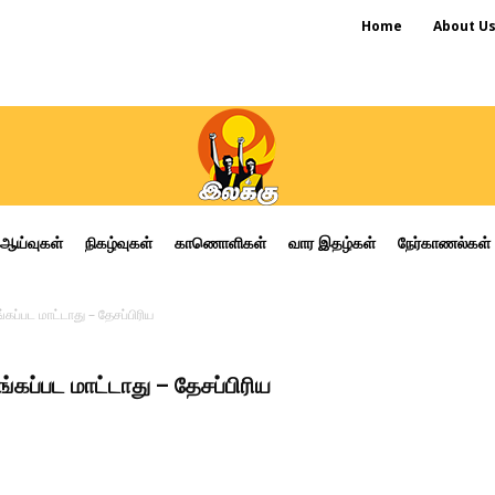
Home
About U
ஆய்வுகள்
நிகழ்வுகள்
காணொளிகள்
வார இதழ்கள்
நேர்காணல்கள்
கப்பட மாட்டாது – தேசப்பிரிய
்கப்பட மாட்டாது – தேசப்பிரிய