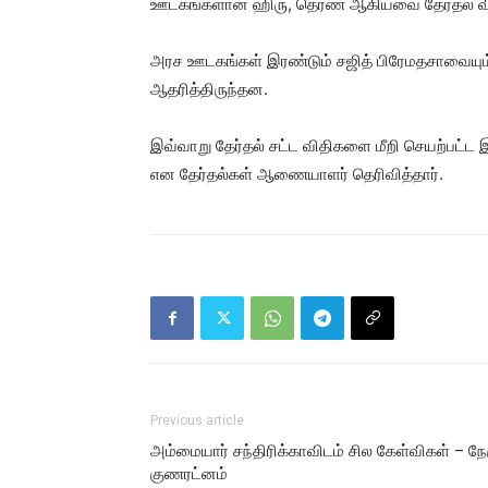
ஊடகங்களான ஹிரு, தெரண ஆகியவை தேர்தல் வித
அரச ஊடகங்கள் இரண்டும் சஜித் பிரேமதசாவையும
ஆதரித்திருந்தன.
இவ்வாறு தேர்தல் சட்ட விதிகளை மீறி செயற்பட்ட இ
என தேர்தல்கள் ஆணையாளர் தெரிவித்தார்.
Previous article
அம்மையார் சந்திரிக்காவிடம் சில கேள்விகள் – நே
குணரட்னம்