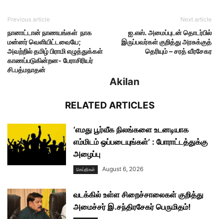
Previous article
Next article
நானாட்டான் நாணயங்கள் நாக
ஐ.எஸ். அமைப்புடன் தொடர்பில்
மன்னர் வெளியிட்டவையே;
இருப்பவர்கள் குறித்து அரசுக்குத்
அவற்றில் தமிழ் பிராமி எழுத்துக்கள்
தெரியும் – சரத் வீரசேகர
காணப்படுகின்றன- பேராசிரியர்
சி.பத்மநாதன்
Akilan
RELATED ARTICLES
‘எமது பூர்வீக நிலங்களை உடனடியாக
எம்மிடம் ஒப்படையுங்கள்’ : போராட்டத்துக்கு
அழைப்பு
August 6, 2026
செய்திகள்
வடக்கில் உள்ள சிறைச்சாலைகள் குறித்து
அமைச்சர் இ.சந்திரசேகர் பெருமிதம்!