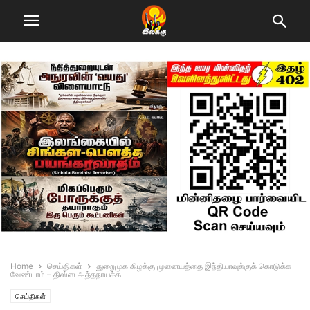
Home
செய்திகள்
துறைமுக கிழக்கு முனையத்தை இந்தியாவுக்குக் கொடுக்க
வேண்டாம் – திஸ்ஸ அத்தநாயக்க
செய்திகள்