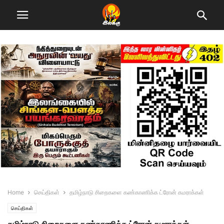
Home
செய்திகள்
தமிழ்நாடு சிறைகளை கண்காணிக்க ட்ரோன் கமராக்கள்
செய்திகள்