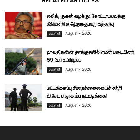
RELATED ARTICLES
லலித், குகன் வழக்கு: கோட்டாபயவுக்கு
நீதிமன்றில் ஆஜராகுமாறு உத்தரவு
August 7, 2026
செய்திகள்
ஹவுதிகளின் தாக்குதலில் ஏமன் படையினர்
59 பேர் உயிரிழப்பு
August 7, 2026
செய்திகள்
மட்டக்களப்பு சிறைச்சாலையைச் சுற்றி
விசேட பாதுகாப்பு நடவடிக்கை!
August 7, 2026
செய்திகள்