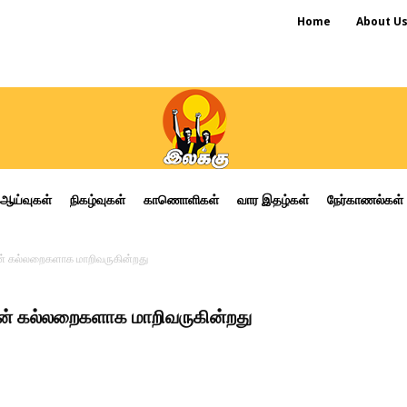
Home
About U
ஆய்வுகள்
நிகழ்வுகள்
காணொளிகள்
வார இதழ்கள்
நேர்காணல்கள்
ின் கல்லறைகளாக மாறிவருகின்றது
ளின் கல்லறைகளாக மாறிவருகின்றது