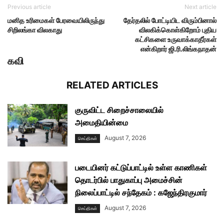
Previous article
Next article
மனித உரிமைகள் பேரவையிலிருந்து
தேர்தலில் போட்டியிட விரும்பினால்
சிறிலங்கா விலகாது
விலகிக்கொள்கிறோம் புதிய
கட்சிகளை உருவாக்காதீர்கள்
என்கிறார் ஜி.ரி.லிங்கநாதன்
கவி
RELATED ARTICLES
குருவிட்ட சிறைச்சாலையில்
அமைதியின்மை
August 7, 2026
செய்திகள்
படையினர் கட்டுப்பாட்டில் உள்ள காணிகள்
தொடர்பில் பாதுகாப்பு அமைச்சின்
நிலைப்பாட்டில் சந்தேகம் : கஜேந்திரகுமார்
August 7, 2026
செய்திகள்