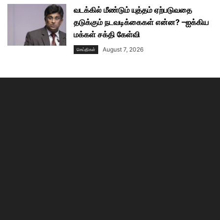
வடக்கில் மீண்டும் யுத்தம் ஏற்படுவதை
தடுக்கும் நடவடிக்கைகள் என்ன? –ஐக்கிய
மக்கள் சக்தி கேள்வி
August 7, 2026
செய்திகள்