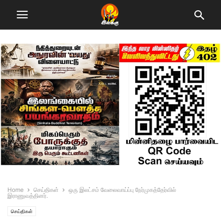
Home
செய்திகள்
ஒரு இலட்சம் வேலைவாய்ப்பு நேர்முகத்தேர்வில்
இராணுவத்தினர்.
செய்திகள்