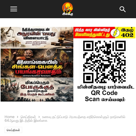
Home
செய்திகள்
உணவு தட்டுப்பாடு அபாயத்தை எதிர்கொள்ளும் நாடுகளில்
64ஆவது இடத்தில் இலங்கை
செய்திகள்