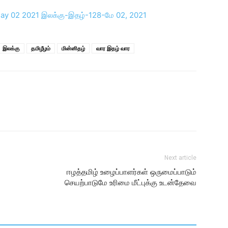
இலக்கு
தமிழீழம்
மின்னிதழ்
வார இதழ் வார
Next article
ஈழத்தமிழ் உழைப்பாளர்கள் ஒருமைப்பாடும்
செயற்பாடுமே உரிமை மீட்புக்கு உடன்தேவை