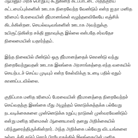
ஆயினும் அரசு பொறுப்பு கூறுகின்ற கடப்பாட்டை அதற்குரிய
கட்டமைப்புக்களின் ஊடாக நிறைவேற்ற வேண்டும் என்ற ஐ.நா மனித
உரிமைப் பேரவையின் தீர்மானங்கள் எழுத்தளவிலேயே எஞ்சிக்
கிடக்கின்றன. செயல்வடிவங்களின் ஊடாக அவற்றுக்கு
உயிரூட்டுகின்ற சக்தி ஐநாவுக்கு இல்லை என்பதே சர்வதேச
நிலைமையின் யதார்த்தம்.
இந்த நிலையில் மீண்டும் ஒரு தீர்மானத்தைக் கொண்டு வந்து
நிறைவேற்றுவதன் ஊடாக இலங்கை அரசாங்கத்தை எந்த வகையில்
செயற்படச் செய்ய முடியும் என்ற கேள்விக்கு உடனடி பதில் ஏதும்
காணப்படவில்லை.
குறிப்பாக மனித உரிமைப் பேரவையின் தீர்மானத்தை நிறைவேற்றச்
செய்வதற்கு இலங்கை மீது அழுத்தம் கொடுக்கத்தக்க பல்வேறு
நடவடிக்கைகளை முன்னெடுக்க உறுப்பு நாடுகள் முன்வரவேண்டும்
என்று மனித உரிமைகள் ஆணையாளர் தனது அறிக்கையில்
பரிந்துரைத்திருக்கின்றார். அந்த அறிக்கை பல்வேறு விடயங்களை
உள்ளடக்கி கடும் சொற் பிரயோகத்தில் இலங்கையின் மனித