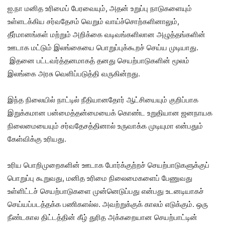
ஐ.நா மனித உரிமைப் பேரவையும், அதன் உறுப்பு நாடுகளையும்
உள்ளடக்கிய சர்வதேசம் வெறும் வாய்ச்சொற்களினாலும்,
தீர்மானங்கள் மற்றும் அறிக்கை வடிவங்களிலான அழுத்தங்களின்
ஊடாக மட்டும் இலங்கையை பொறுப்புக்கூறச் செய்ய முடியாது.
இதனை பட்டவர்த்தனமாகத் தனது செயற்பாடுகளின் மூலம்
இலங்கை அரசு வெளிப்படுத்தி வருகின்றது.
இந்த நிலையில் நாட்டில் நீதியானதோர் ஆட்சியையும் குறிப்பாக
இறுக்கமான பன்மைத்தன்மையைக் கொண்ட உறுதியான ஜனநாயக
நிலைமையையும் சர்வதேசத்தினால் உருவாக்க முடியுமா என்பதும்
கேள்விக்கு உரியது.
உரிய பொறிமுறைகளின் ஊடாக போர்க்குற்றச் செயற்பாடுகளுக்குப்
பொறுப்பு கூறுவது, மனித உரிமை நிலைமைகளைப் பேணுவது
உள்ளிட்டச் செயற்பாடுகளை முன்னெடுப்பது என்பது உடனடியாகச்
செய்யப்படத்தக்க பணிகளல்ல. அவற்றுக்குக் காலம் எடுக்கும். ஒரு
நீண்டகால திட்டத்தின் கீழ் துரித அக்கறையான செயற்பாட்டின்