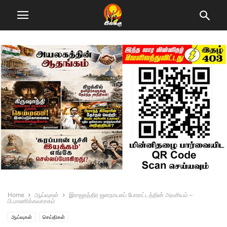
Home
ஆய்வுகள்
இராஜதந்திர ஜனநாயகப் போராட்டத்தின் அவசியம் –
பி.மாணிக்கவாசகம்
ஆய்வுகள்
செய்திகள்