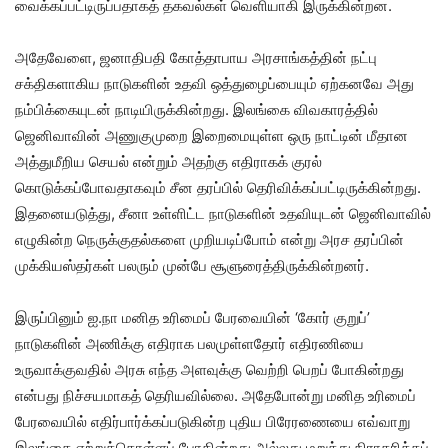
வைக்கப்பட்டிருப்பதாகத் தகவல்கள் வெளியாகி இருக்கின்றன.
அதேவேளை, ஜனாதிபதி கோத்தாபாய அரசாங்கத்தின் நட்பு
சக்திகளாகிய நாடுகளின் உதவி ஒத்துழைப்பையும் ஏற்கனவே அது
நம்பிக்கையுடன் நாடியிருக்கின்றது. இலங்கை விவகாரத்தில்
ஜெனிவாவின் அணுகுமுறை இறைமையுள்ள ஒரு நாட்டின் மீதான
அத்துமீறிய செயல் என்றும் அதற்கு எதிராகக் குரல்
கொடுக்கப்போவதாகவும் சீன தரப்பில் தெரிவிக்கப்பட்டிருக்கின்றது.
இதனையடுத்து, சீனா உள்ளிட்ட நாடுகளின் உதவியுடன் ஜெனிவாவில்
எழுகின்ற நெருக்குதல்களை முறியடிப்போம் என்று அரச தரப்பின்
முக்கியஸ்தர்கள் பலரும் முன்பே சூளுரைத்திருக்கின்றனர்.
இருப்பினும் ஐ.நா மனித உரிமைப் பேரவையின் ‘கோர் குறுப்’
நாடுகளின் அணிக்கு எதிராக பலமுள்ளதோர் எதிரணியை
உருவாக்குவதில் அரசு எந்த அளவுக்கு வெற்றி பெறப் போகின்றது
என்பது நிச்சயமாகத் தெரியவில்லை. அதேபோன்று மனித உரிமைப்
பேரவையில் எதிர்பார்க்கப்படுகின்ற புதிய பிரேரணையை எவ்வாறு
இலங்கை ஏற்றுக்கொள்ளப் போகின்றது அல்லது மறுத்து நிராகரிக்கப்