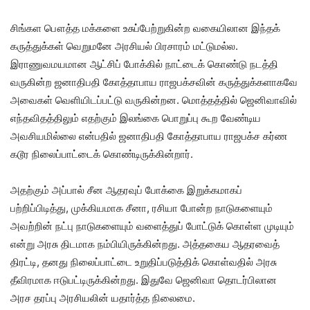
சிங்கள பௌத்த மக்களை உசுப்பேற்றுகின்ற வகையிலான இந்தக்
கருத்துக்கள் வெறுமனே அரசியல் பிரசாரம் மட்டுமல்ல.
இராணுவமயமான ஆட்சிப் போக்கில் நாட்டைக் கொண்டு நடத்தி
வருகின்ற ஜனாதிபதி கோத்தாபாய ராஜபக்சவின் கருத்துக்களாகவே
அவைகள் வெளியிடப்பட்டு வருகின்றன. மொத்தத்தில் ஜெனிவாவில்
எந்தவிதத்திலும் எதற்கும் இலங்கை பொறுப்பு கூற வேண்டிய
அவசியமில்லை என்பதில் ஜனாதிபதி கோத்தாபாய ராஜபக்ச கர்ண
கடூர நிலைப்பாட்டைக் கொண்டிருக்கின்றார்.
அதற்கும் அப்பால் சீன ஆதரவுப் போக்கை இறுக்கமாகப்
பற்றிப்பிடித்து, முக்கியமாக சீனா, ரசியா போன்ற நாடுகளையும்
அவற்றின் நட்பு நாடுகளையும் வளைத்துப் போட்டுக் கொள்ள முடியும்
என்று அரசு திடமாக நம்பியிருக்கின்றது. அத்தகைய ஆதரவைத்
திரட்டி, தனது நிலைப்பாட்டை உறுதிப்படுத்திக் கொள்வதில் அரசு
தீவிரமாக ஈடுபட்டிருக்கின்றது. இதுவே ஜெனிவா தொடர்பிலான
அரச தரப்பு அரசியலின் யதார்த்த நிலைமை.