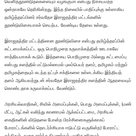
வெளித்தூண்டுதல்களையும் வழங்குமா என்பது நிச்சயமற்ற
ஒன்றாகவே தெரிகின்றது. இந்த நிலையில் பாதிப்புக்கு உள்ளாகிய
தமிழ்த்தரப்பினர் சர்வதேச இராஜதந்திர மட்டங்களில்
தூண்டுவிசையாகச் செயற்பட வேண்டிய தேவை உள்ளது.
இராஜதந்திர மட்டத்திலான தூண்டுவிசை என்பது தமிழ்த்தரப்பின்
கட்டமைக்கப்பட்ட ஒரு பொறிமுறை உருவாக்கத்தின் ஊடாகவே
சாத்தியமாகக் கூடும். இத்தகைய பொறிமுறை அல்லது கட்டமைப்பு
என்பது களத்தில் மட்டுமல்லாமல் புலம்பெயர் தளம், தமிழகம் மற்றும்
தமிழகத்தையும் கடந்த நட்புச் சக்திகளை உள்ளடக்கிய இந்தியத்
தளம் ஆகியவற்றுடன் சர்வதேச இராஜதந்திர களத்தின் ஆதரவையும்
கொண்டதாக உருவாக்கப்பட வேண்டும்.
அரசியல்வாதிகள், சிவில் அமைப்புக்கள், பொது அமைப்புக்கள், (மண்
மீட்பு, ஆட்கள் வலிந்து காணாமல் ஆக்கப்பட்டமை, அரசியல்
கைதிகளின் விடுதலை போன்ற பிரச்சினைகளுக்காகப்
போராட்டங்களில் தொடர்ச்சியாக ஈடுபட்டு வருகின்ற) போராட்ட
சக்திகள், துறை சார்ந்த நிபுணர்கள், மனித உரிமைச்