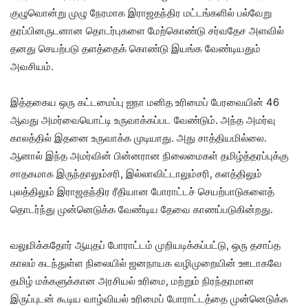
குழுவொன்று முழு நேரமாக இராஜதந்திர மட்டங்களில் பல்வேறு
தரப்பினருடனான தொடர்புகளை மேற்கொண்டு சர்வதேச அளவில்
தனது செயற்படு தளத்தைக் கொண்டு இயங்க வேண்டியதும்
அவசியம்.
இத்தகைய ஒரு கட்டமைப்பு ஐநா மனித உரிமைப் பேரவையின் 46
ஆவது அமர்வையொட்டி உருவாக்கப்பட வேண்டும். அந்த அமர்வு
காலத்தில் இதனை உருவாக்க முடியாது. அது சாத்தியமில்லை.
ஆனால் இந்த அமர்வின் பின்னரான நிலைமைகள் தமிழ்த்தரப்புக்கு
சாதகமாக இருந்தாலும்சரி, இல்லாவிட்டாலும்சரி, களத்திலும்
புலத்திலும் இராஜதந்திர ரீதியான போராட்டச் செயற்பாடுகளைத்
தொடர்ந்து முன்னெடுக்க வேண்டிய தேவை காணப்படுகின்றது.
வலுமிக்கதோர் ஆயுதப் போராட்டம் முறியடிக்கப்பட்டு, ஒரு தசாப்த
காலம் கடந்துள்ள நிலையில் ஜனநாயக வழிமுறையின் ஊடாகவே
தமிழ் மக்களுக்கான அரசியல் உரிமை, மற்றும் நிரந்தரமான
இருப்புடன் கூடிய வாழ்வியல் உரிமைப் போராட்டத்தை முன்னெடுக்க