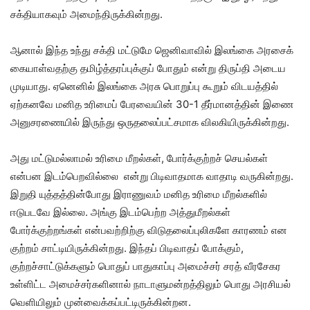
சக்தியாகவும் அமைந்திருக்கின்றது.
ஆனால் இந்த உந்து சக்தி மட்டுமே ஜெனிவாவில் இலங்கை அரசைக்
கையாள்வதற்கு தமிழ்த்தரப்புக்குப் போதும் என்று திருப்தி அடைய
முடியாது. ஏனெனில் இலங்கை அரசு பொறுப்பு கூறும் விடயத்தில்
ஏற்கனவே மனித உரிமைப் பேரவையின் 30-1 தீர்மானத்தின் இணை
அனுசரணையில் இருந்து ஒருதலைப்பட்சமாக விலகியிருக்கின்றது.
அது மட்டுமல்லாமல் உரிமை மீறல்கள், போர்க்குற்றச் செயல்கள்
என்பன இடம்பெறவில்லை என்று பிடிவாதமாக வாதாடி வருகின்றது.
இறுதி யுத்தத்தின்போது இராணுவம் மனித உரிமை மீறல்களில்
ஈடுபடவே இல்லை. அங்கு இடம்பெற்ற அத்துமீறல்கள்
போர்க்குற்றங்கள் என்பவற்றிற்கு விடுதலைப்புலிகளே காரணம் என
குற்றம் சாட்டியிருக்கின்றது. இந்தப் பிடிவாதப் போக்கும்,
குற்றச்சாட்டுக்களும் பொதுப் பாதுகாப்பு அமைச்சர் சரத் வீரசேகர
உள்ளிட்ட அமைச்சர்களினால் நாடாளுமன்றத்திலும் பொது அரசியல்
வெளியிலும் முன்வைக்கப்பட்டிருக்கின்றன.