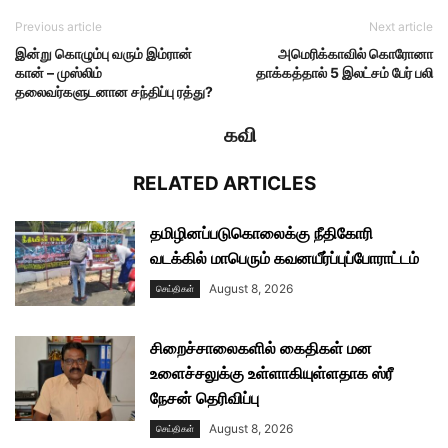
Previous article
Next article
இன்று கொழும்பு வரும் இம்ரான்
அமெரிக்காவில் கொரோனா
கான் – முஸ்லிம்
தாக்கத்தால் 5 இலட்சம் பேர் பலி
தலைவர்களுடனான சந்திப்பு ரத்து?
கவி
RELATED ARTICLES
தமிழினப்படுகொலைக்கு நீதிகோரி
வடக்கில் மாபெரும் கவனயீர்ப்புப்போராட்டம்
August 8, 2026
செய்திகள்
சிறைச்சாலைகளில் கைதிகள் மன
உளைச்சலுக்கு உள்ளாகியுள்ளதாக ஸ்ரீ
நேசன் தெரிவிப்பு
August 8, 2026
செய்திகள்