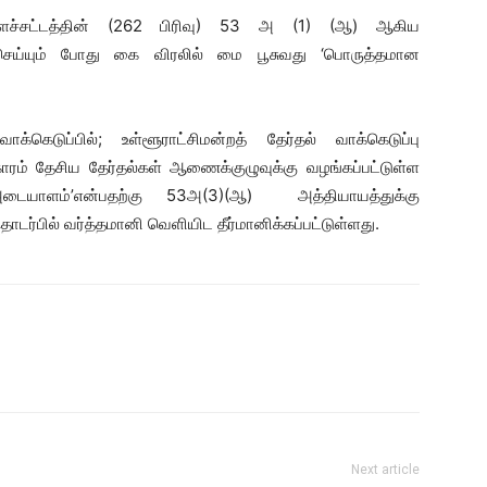
்டளைச்சட்டத்தின் (262 பிரிவு) 53 அ (1) (ஆ) ஆகிய
செய்யும் போது கை விரலில் மை பூசுவது ‘பொருத்தமான
க்கெடுப்பில்; உள்ளூராட்சிமன்றத் தேர்தல் வாக்கெடுப்பு
ாரம் தேசிய தேர்தல்கள் ஆணைக்குழுவுக்கு வழங்கப்பட்டுள்ள
ையாளம்’என்பதற்கு 53அ(3)(ஆ) அத்தியாயத்துக்கு
்பில் வர்த்தமானி வெளியிட தீர்மானிக்கப்பட்டுள்ளது.
Next article