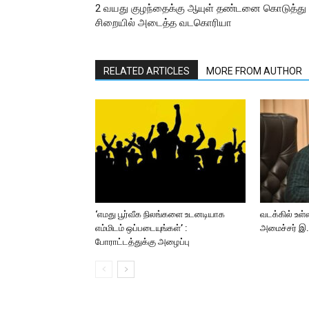
2 வயது குழந்தைக்கு ஆயுள் தண்டனை கொடுத்து
சிறையில் அடைத்த வடகொரியா
RELATED ARTICLES
MORE FROM AUTHOR
‘எமது பூர்வீக நிலங்களை உடனடியாக
வடக்கில் உள்
எம்மிடம் ஒப்படையுங்கள்’ :
அமைச்சர் இ.ச
போராட்டத்துக்கு அழைப்பு