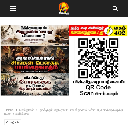
Home
செய்திகள்
தாக்குதல் எதிரொலி: பாகிஸ்தானில் உள்ள அமெரிக்கர்களுக்கு
பயண எச்சரிக்கை
செய்திகள்