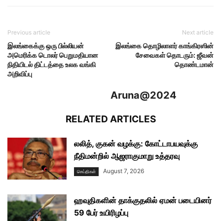
Previous article
Next article
இலங்கைக்கு ஒரு பில்லியன்
இலங்கை தொழிலாளர் காங்கிரஸின்
அமெரிக்க டொலர் பெறுமதியான
சேவைகள் தொடரும்: ஜீவன்
நிதியிடல் திட்டத்தை உலக வங்கி
தொண்டமான்
அறிவிப்பு
Aruna@2024
RELATED ARTICLES
லலித், குகன் வழக்கு: கோட்டாபயவுக்கு
நீதிமன்றில் ஆஜராகுமாறு உத்தரவு
August 7, 2026
செய்திகள்
ஹவுதிகளின் தாக்குதலில் ஏமன் படையினர்
59 பேர் உயிரிழப்பு