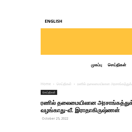
ENGLISH
முகப்பு
செய்திகள்
Home
செய்திகள்
ரணில் தலைமையிலான அரசாங்கத்துக்கு
செய்திகள்
ரணில் தலைமையிலான அரசாங்கத்துக்க
வழங்காது-வீ. இராதாகிருஷ்ணன்
October 25, 2022