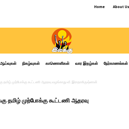
Home
About U
ஆய்வுகள்
நிகழ்வுகள்
காணொளிகள்
வார இதழ்கள்
நேர்காணல்கள்
 தமிழ் முற்போக்கு கூட்டணி ஆதரவு வழங்காது-வீ. இராதாகிருஷ்ணன்
ு தமிழ் முற்போக்கு கூட்டணி ஆதரவு