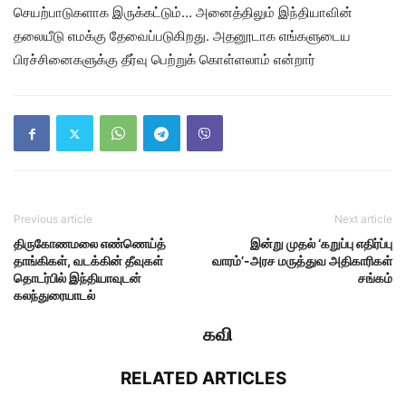
செயற்பாடுகளாக இருக்கட்டும்… அனைத்திலும் இந்தியாவின்
தலையீடு எமக்கு தேவைப்படுகிறது. அதனூடாக எங்களுடைய
பிரச்சினைகளுக்கு தீர்வு பெற்றுக் கொள்ளலாம் என்றார்
Previous article
Next article
திருகோணமலை எண்ணெய்த்
இன்று முதல் ‘கறுப்பு எதிர்ப்பு
தாங்கிகள், வடக்கின் தீவுகள்
வாரம்’-அரச மருத்துவ அதிகாரிகள்
தொடர்பில் இந்தியாவுடன்
சங்கம்
கலந்துரையாடல்
கவி
RELATED ARTICLES