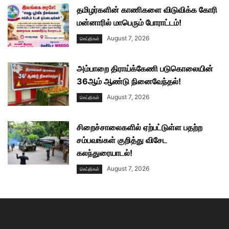
தமிழர்களின் காணிகளை விடுவிக்க கோரி
மன்னாரில் மாபெரும் போராட்டம்!
August 7, 2026
செய்திகள்
அம்பாறை திராய்க்கேணி படுகொலையின்
36ஆம் ஆண்டு நினைவேந்தல்!
August 7, 2026
செய்திகள்
சிறைச்சாலைகளில் ஏற்பட்டுள்ள பதற்ற
சம்பவங்கள் குறித்து விசேட
கலந்துரையாடல்!
August 7, 2026
செய்திகள்