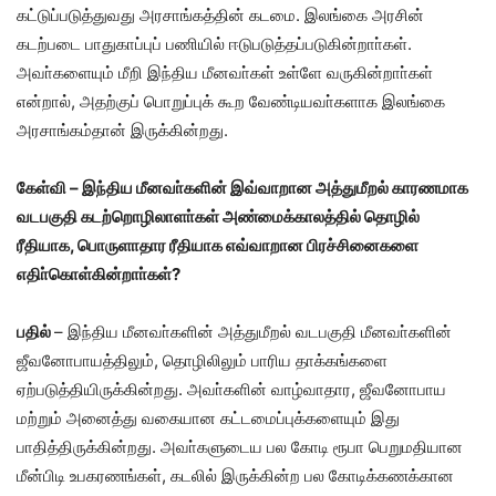
கட்டுப்படுத்துவது அரசாங்கத்தின் கடமை
.
இலங்கை அரசின்
கடற்படை பாதுகாப்புப் பணியில் ஈடுபடுத்தப்படுகின்றாா்கள்
.
அவா்களையும் மீறி இந்திய மீனவா்கள் உள்ளே வருகின்றாா்கள்
என்றால்
,
அதற்குப் பொறுப்புக் கூற வேண்டியவா்களாக இலங்கை
அரசாங்கம்தான் இருக்கின்றது
.
கேள்வி
–
இந்திய மீனவா்களின் இவ்வாறான அத்துமீறல் காரணமாக
வடபகுதி கடற்றொழிலாளா்கள் அண்மைக்காலத்தில் தொழில்
ரீதியாக
,
பொருளாதார ரீதியாக எவ்வாறான பிரச்சினைகளை
எதிா்கொள்கின்றாா்கள்
?
பதில்
–
இந்திய மீனவா்களின் அத்துமீறல் வடபகுதி மீனவா்களின்
ஜீவனோபாயத்திலும்
,
தொழிலிலும் பாரிய தாக்கங்களை
ஏற்படுத்தியிருக்கின்றது
.
அவா்களின் வாழ்வாதார
,
ஜீவனோபாய
மற்றும் அனைத்து வகையான கட்டமைப்புக்களையும் இது
பாதித்திருக்கின்றது
.
அவா்களுடைய பல கோடி ரூபா பெறுமதியான
மீன்பிடி உபகரணங்கள்
,
கடலில் இருக்கின்ற பல கோடிக்கணக்கான