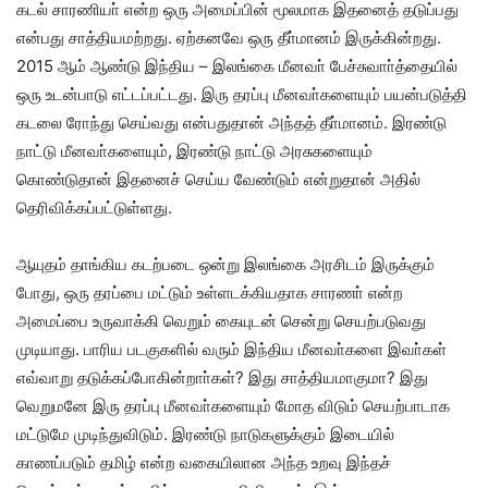
கடல் சாரணியா் என்ற ஒரு அமைப்பின் மூலமாக இதனைத் தடுப்பது
என்பது சாத்தியமற்றது
.
ஏற்கனவே ஒரு தீா்மானம் இருக்கின்றது
.
2015
ஆம் ஆண்டு இந்திய – இலங்கை மீனவா் பேச்சுவாா்த்தையில்
ஒரு உடன்பாடு எட்டப்பட்டது
.
இரு தரப்பு மீனவா்களையும் பயன்படுத்தி
கடலை ரோந்து செய்வது என்பதுதான் அந்தத் தீா்மானம்
.
இரண்டு
நாட்டு மீனவா்களையும்
,
இரண்டு நாட்டு அரசுகளையும்
கொண்டுதான் இதனைச் செய்ய வேண்டும் என்றுதான் அதில்
தெரிவிக்கப்பட்டுள்ளது
.
ஆயுதம் தாங்கிய கடற்படை ஒன்று இலங்கை அரசிடம் இருக்கும்
போது
,
ஒரு தரப்பை மட்டும் உள்ளடக்கியதாக சாரணா் என்ற
அமைப்பை உருவாக்கி வெறும் கையுடன் சென்று செயற்படுவது
முடியாது
.
பாரிய படகுகளில் வரும் இந்திய மீனவா்களை இவா்கள்
எவ்வாறு தடுக்கப்போகின்றாா்கள்
?
இது சாத்தியமாகுமா
?
இது
வெறுமனே இரு தரப்பு மீனவா்களையும் மோத விடும் செயற்பாடாக
மட்டுமே முடிந்துவிடும்
.
இரண்டு நாடுகளுக்கும் இடையில்
காணப்படும் தமிழ் என்ற வகையிலான அந்த உறவு இந்தச்