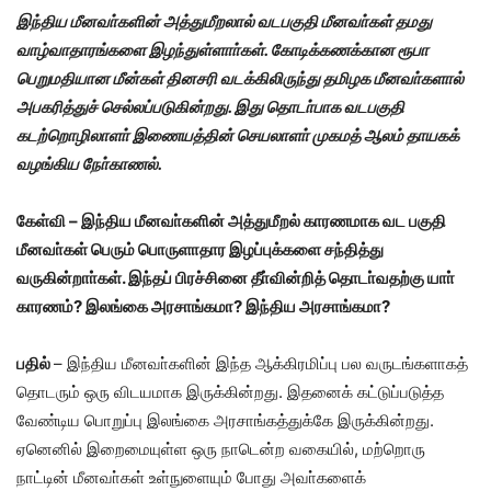
இந்திய மீனவா்களின் அத்துமீறலால் வடபகுதி மீனவா்கள் தமது
வாழ்வாதாரங்களை இழந்துள்ளாா்கள்
.
கோடிக்கணக்கான ரூபா
பெறுமதியான மீன்கள் தினசரி வடக்கிலிருந்து தமிழக மீனவா்களால்
அபகரித்துச் செல்லப்படுகின்றது
.
இது தொடா்பாக வடபகுதி
கடற்றொழிலாளா் இணையத்தின் செயலாளா் முகமத் ஆலம் தாயகக்
வழங்கிய நோ்காணல்
.
கேள்வி
–
இந்திய மீனவா்களின் அத்துமீறல் காரணமாக வட பகுதி
மீனவா்கள் பெரும் பொருளாதார இழப்புக்களை சந்தித்து
வருகின்றாா்கள்
.
இந்தப் பிரச்சினை தீா்வின்றித் தொடா்வதற்கு யாா்
காரணம்
?
இலங்கை அரசாங்கமா
?
இந்திய அரசாங்கமா
?
பதில்
–
இந்திய மீனவா்களின் இந்த ஆக்கிரமிப்பு பல வருடங்களாகத்
தொடரும் ஒரு விடயமாக இருக்கின்றது
.
இதனைக் கட்டுப்படுத்த
வேண்டிய பொறுப்பு இலங்கை அரசாங்கத்துக்கே இருக்கின்றது
.
ஏனெனில் இறைமையுள்ள ஒரு நாடென்ற வகையில்
,
மற்றொரு
நாட்டின் மீனவா்கள் உள்நுளையும் போது அவா்களைக்