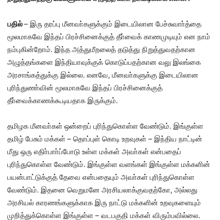
பதில்
–
இரு தரப்பு மீனவா்களுக்கும் இடையிலான பேச்சுவாா்த்தை
மூலமாகவே இந்தப் பிரச்சினைக்குத் தீா்வைக் காணமுடியும் என நாம்
நம்புகின்றோம்
.
இந்த அத்துமீறலைத் தடுத்து நிறுத்துவதற்கான
அழுத்தங்களை இந்தியாவுக்குக் கொடுப்பதற்கான வலு இலங்கை
அரசாங்கத்துக்கு இல்லை
.
எனவே
,
மீனவா்களுக்கு இடையிலான
புரிந்துணா்வின் மூலமாகவே இந்தப் பிரச்சினைக்குத்
தீா்வைக்காணக்கூடியதாக இருக்கும்
.
தமிழக மீனவா்கள் ஒன்றைப் புரிந்துகொள்ள வேண்டும்
.
இங்குள்ள
தமிழ் பேசும் மக்கள்
–
தொப்புள் கொடி உறவுகள்
–
இந்திய நாட்டின்
மீது ஒரு எதிா்பாா்ப்போடு உள்ள மக்கள் அவா்கள் என்பதைப்
புரிந்துகொள்ள வேண்டும்
.
இங்குள்ள வளங்கள் இங்குள்ள மக்களின்
பயன்பாட்டுக்குத் தேவை என்பதையும் அவா்கள் புரிந்துகொள்ள
வேண்டும்
.
இதனை வெறுமனே அரசியலாக்குவதற்கோ
,
அல்லது
அரசியல் காரணங்களுக்காக இரு நாட்டு மக்களின் உறவுகளையும்
முறித்துக்கொள்ள இங்குள்ள – வடபகுதி மக்கள் விரும்பவில்லை
.