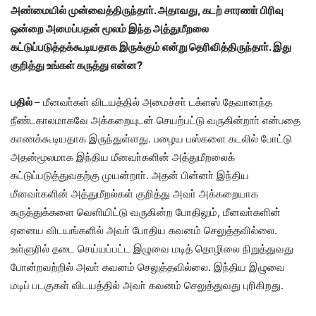
அண்மையில் முன்வைத்திருந்தாா்
.
அதாவது
,
கடற் சாரணா் பிரிவு
ஒன்றை அமைப்பதன் மூலம் இந்த அத்துமீறலை
கட்டுப்படுத்தக்கூடியதாக இருக்கும் என்று தெரிவித்திருந்தாா்
.
இது
குறித்து உங்கள் கருத்து என்ன
?
பதில்
–
மீனவா்கள் விடயத்தில் அமைச்சா் டக்ளஸ் தேவானந்த
நீண்டகாலமாகவே அக்கறையுடன் செயற்பட்டு வருகின்றாா் என்பதை
காணக்கூடியதாக இருந்துள்ளது
.
பழைய பஸ்களை கடலில் போட்டு
அதன்மூலமாக இந்திய மீனவா்களின் அத்துமீறலைக்
கட்டுப்படுத்துவதற்கு முயன்றாா்
.
அதன் பின்னா் இந்திய
மீனவா்களின் அத்துமீறல்கள் குறித்து அவா் அக்கறையாக
கருத்துக்களை வெளியிட்டு வருகின்ற போதிலும்
,
மீனவா்களின்
ஏனைய விடயங்களில் அவா் போதிய கவனம் செலுத்தவில்லை
.
உள்ளுரில் தடை செய்யப்பட்ட இழுவை மடித் தொழிலை நிறுத்துவது
போன்றவற்றில் அவா் கவனம் செலுத்தவில்லை
.
இந்திய இழுவை
மடிப் படகுகள் விடயத்தில் அவா் கவனம் செலுத்துவது புரிகிறது
.