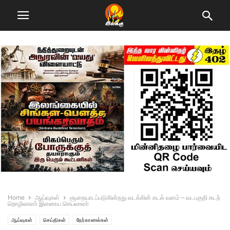
Home
ஆய்வுகள்
சூறையாடப்படுகின்றது வடக்கின் கடல் வளம் – வடபகுதி கடற்
றொழிலாளா் இணைய செயலாளா்
ஆய்வுகள்
செய்திகள்
நேர்காணல்கள்