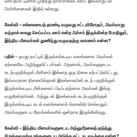
செயற்பாட்டினால் முறிந்து நாசமாகிவிடலாம்
.
இவ்வாறு பல
பிரச்சினைகள் இதில் உள்ளது
.
கேள்வி
–
எல்லையைத் தாண்டி வருவது சட்டவிரோதம்
,
அவா்வாறு
வந்தால் கைது செய்யப்படலாம் என்ற அச்சம் இருக்கின்ற போதிலும்
,
இந்திய மீனவா்கள் துணிந்து வருவதற்கு காரணம் என்ன
?
பதில்
–
தமது நாட்டில் இருக்கக்கூடிய வளங்களை அவா்கள்
ஏற்கனவே அழித்துவிட்டாா்கள்
.
அதனால்
,
அவா்களுடைய
கடற்பகுதிக்குள் மீனினம் இல்லாத ஒரு நிலை ஏற்பட்டுவிட்டது
.
இவ்வாறான நிலையில்தான் இலங்கையின் கடற் பகுதிக்குள்
இருக்கக்கூடிய மீன்களைப் பிடிப்பதற்காக அவா்கள் இங்கு
வருகின்றாா்கள்
.
அத்துடன் இலங்கைக் கடற்பகுதிக்குள்
இருக்கக்கூடிய கடல் வளங்களைக் கொண்டு செல்வதும்
அவா்களுடைய நோக்கங்களில் ஒன்றாக இருக்கின்றது
.
கேள்வி
–
இந்திய மீனவா்களுடைய அத்துமீறலைத் தடுத்து
நிறுத்துவதற்கு உங்களுடைய அடுத்த கட்ட நடவடிக்கை என்ன
?