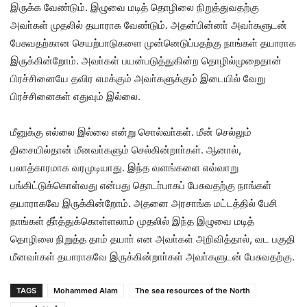
இருக்க வேண்டும்
.
இழுவை மடித் தொழிலை நிறுத்துவதற்கு
அவா்கள் முதலில் தயாராக வேண்டும்
.
அதன்பின்னா் அவா்களுடன்
பேசுவதற்கான செயற்பாடுகளை முன்னெடுப்பதற்கு நாங்கள் தயாராக
இருக்கின்றோம்
.
அவா்கள் பயன்படுத்துகின்ற தொழில்முறைதான்
பிரச்சினையே தவிர எமக்கும் அவா்களுக்கும் இடையில் வேறு
பிரச்சினைகள் எதுவும் இல்லை
.
மீனுக்கு எல்லை இல்லை என்று சொல்வா்கள்
.
மீன் செல்லும்
திசையில்தான் மீனவா்களும் செல்கின்றாா்கள்
.
ஆனால்
,
பலாத்காரமாக வரமுடியாது
.
இந்த வளங்களை எவ்வாறு
பங்கிட்டுக்கொள்வது என்பது தொடா்பாகப் பேசுவதற்கு நாங்கள்
தயாராகவே இருக்கின்றோம்
.
அதனை அரசாங்க மட்டத்தில் பேசி
நாங்கள் தீா்த்துக்கொள்ளலாம் முதலில் இந்த இழுவை மடித்
தொழிலை நிறுத்த தாம் தயாா் என அவா்கள் அறிவித்தால்
,
வட பகுதி
மீனவா்கள் தயாராகவே இருக்கின்றாா்கள் அவா்களுடன் பேசுவதற்கு
.
TAGS
Mohammed Alam
The sea resources of the North