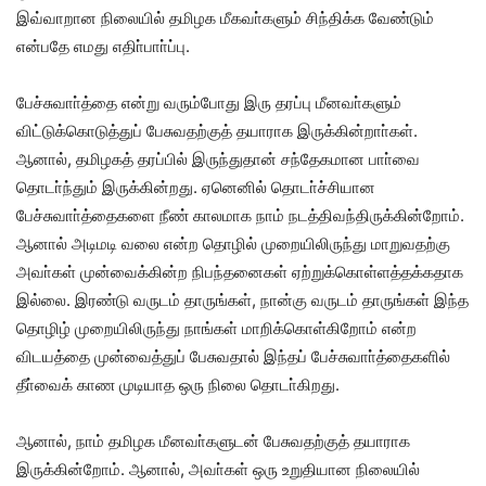
இவ்வாறான நிலையில் தமிழக மீகவா்களும் சிந்திக்க வேண்டும்
என்பதே எமது எதிா்பாா்ப்பு
.
பேச்சுவாா்த்தை என்று வரும்போது இரு தரப்பு மீனவா்களும்
விட்டுக்கொடுத்துப் பேசுவதற்குத் தயாராக இருக்கின்றாா்கள்
.
ஆனால்
,
தமிழகத் தரப்பில் இருந்துதான் சந்தேகமான பாா்வை
தொடா்ந்தும் இருக்கின்றது
.
ஏனெனில் தொடா்ச்சியான
பேச்சுவாா்த்தைகளை நீண் காலமாக நாம் நடத்திவந்திருக்கின்றோம்
.
ஆனால் அடிமடி வலை என்ற தொழில் முறையிலிருந்து மாறுவதற்கு
அவா்கள் முன்வைக்கின்ற நிபந்தனைகள் ஏற்றுக்கொள்ளத்தக்கதாக
இல்லை
.
இரண்டு வருடம் தாருங்கள்
,
நான்கு வருடம் தாருங்கள் இந்த
தொழிழ் முறையிலிருந்து நாங்கள் மாறிக்கொள்கிறோம் என்ற
விடயத்தை முன்வைத்துப் பேசுவதால் இந்தப் பேச்சுவாா்த்தைகளில்
தீா்வைக் காண முடியாத ஒரு நிலை தொடா்கிறது
.
ஆனால்
,
நாம் தமிழக மீனவா்களுடன் பேசுவதற்குத் தயாராக
இருக்கின்றோம்
.
ஆனால்
,
அவா்கள் ஒரு உறுதியான நிலையில்