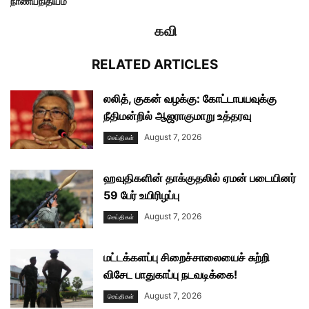
நாணயநிதியம்
கவி
RELATED ARTICLES
லலித், குகன் வழக்கு: கோட்டாபயவுக்கு
நீதிமன்றில் ஆஜராகுமாறு உத்தரவு
August 7, 2026
செய்திகள்
ஹவுதிகளின் தாக்குதலில் ஏமன் படையினர்
59 பேர் உயிரிழப்பு
August 7, 2026
செய்திகள்
மட்டக்களப்பு சிறைச்சாலையைச் சுற்றி
விசேட பாதுகாப்பு நடவடிக்கை!
August 7, 2026
செய்திகள்