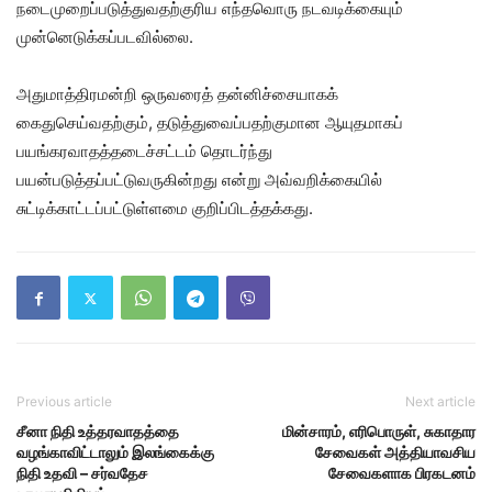
நடைமுறைப்படுத்துவதற்குரிய எந்தவொரு நடவடிக்கையும்
முன்னெடுக்கப்படவில்லை.
அதுமாத்திரமன்றி ஒருவரைத் தன்னிச்சையாகக்
கைதுசெய்வதற்கும், தடுத்துவைப்பதற்குமான ஆயுதமாகப்
பயங்கரவாதத்தடைச்சட்டம் தொடர்ந்து
பயன்படுத்தப்பட்டுவருகின்றது என்று அவ்வறிக்கையில்
சுட்டிக்காட்டப்பட்டுள்ளமை குறிப்பிடத்தக்கது.
Previous article
Next article
சீனா நிதி உத்தரவாதத்தை
மின்சாரம், எரிபொருள், சுகாதார
வழங்காவிட்டாலும் இலங்கைக்கு
சேவைகள் அத்தியாவசிய
நிதி உதவி – சர்வதேச
சேவைகளாக பிரகடனம்