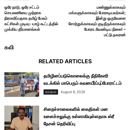
ஒரே நாடு, ஒரே சட்டம்
மண்ணுக்காகவும்
செயலணியை முற்றாக
மக்களுக்காகவும் போராடியவர்கள்;
நிராகரிப்பதாக தமிழ் பேசும்
இன்று ஒருவேளை
கட்சிகள் முடிவு- யாழ் கூட்டத்தில்
சோற்றுக்காகவும் குடிநீருக்காகவும்
முக்கிய தீர்மானங்கள்
போராடவேண்டிய நிலை! –
மட்டு.நகரான்
கவி
RELATED ARTICLES
தமிழினப்படுகொலைக்கு நீதிகோரி
வடக்கில் மாபெரும் கவனயீர்ப்புப்போராட்டம்
August 8, 2026
செய்திகள்
சிறைச்சாலைகளில் கைதிகள் மன
உளைச்சலுக்கு உள்ளாகியுள்ளதாக ஸ்ரீ
நேசன் தெரிவிப்பு