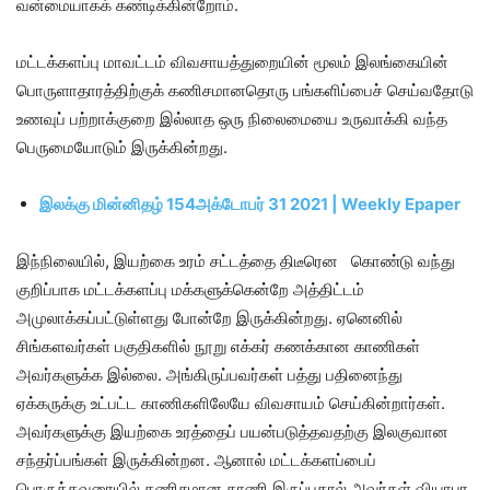
வன்மையாகக் கண்டிக்கின்றோம்.
மட்டக்களப்பு மாவட்டம் விவசாயத்துறையின் மூலம் இலங்கையின்
பொருளாதாரத்திற்குக் கணிசமானதொரு பங்களிப்பைச் செய்வதோடு
உணவுப் பற்றாக்குறை இல்லாத ஒரு நிலைமையை உருவாக்கி வந்த
பெருமையோடும் இருக்கின்றது.
இலக்கு மின்னிதழ் 154அக்டோபர் 31 2021 | Weekly Epaper
இந்நிலையில், இயற்கை உரம் சட்டத்தை திடீரென கொண்டு வந்து
குறிப்பாக மட்டக்களப்பு மக்களுக்கென்றே அத்திட்டம்
அமுலாக்கப்பட்டுள்ளது போன்றே இருக்கின்றது. ஏனெனில்
சிங்களவர்கள் பகுதிகளில் நூறு எக்கர் கணக்கான காணிகள்
அவர்களுக்க இல்லை. அங்கிருப்பவர்கள் பத்து பதினைந்து
ஏக்கருக்கு உட்பட்ட காணிகளிலேயே விவசாயம் செய்கின்றார்கள்.
அவர்களுக்கு இயற்கை உரத்தைப் பயன்படுத்தவதற்கு இலகுவான
சந்தர்ப்பங்கள் இருக்கின்றன. ஆனால் மட்டக்களப்பைப்
பொருத்தவரையில் கணிசமான காணி இருப்பதால் அவர்கள் வியாபர