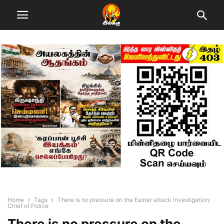
Home
Tags
There is no pressure on the Easter attack investigation;
Chief of Police
There is no pressure on the