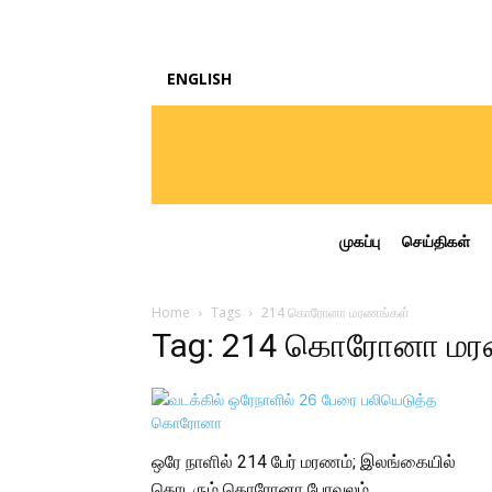
ENGLISH
முகப்பு
செய்திகள்
Home
Tags
214 கொரோனா மரணங்கள்
Tag: 214 கொரோனா மர
ஒரே நாளில் 214 பேர் மரணம்; இலங்கையில்
தொடரும் கொரோனா பேரவலம்