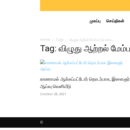
முகப்பு
செய்திகள்
Home
Tags
விழுது ஆற்றல் மேம்பாட்டு மைய
Tag: விழுது ஆற்றல் மேம்
காணாமல் ஆக்கப்பட்டோர் தொடர்பாக, இளைஞர்
ஆய்வு வெளியீடு
October 28, 2021
©