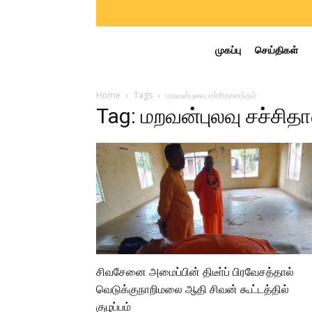
முகப்பு
செய்திகள்
Home
Tags
மறவன்புலவு சச்சிதானந்தம்
Tag: மறவன்புலவு சச்சித
சிவசேனை அமைப்பின் திடீா்ப் பிரவேசத்தால்
வெடுக்குநாறிமலை ஆதி சிவன் கூட்டத்தில்
குழப்பம்