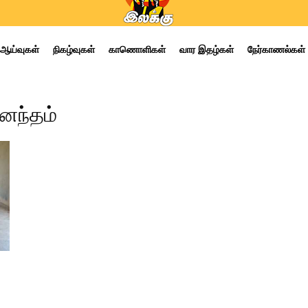
ஆய்வுகள்
நிகழ்வுகள்
காணொளிகள்
வார இதழ்கள்
நேர்காணல்கள்
ானந்தம்