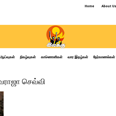
Home
About U
ஆய்வுகள்
நிகழ்வுகள்
காணொளிகள்
வார இதழ்கள்
நேர்காணல்கள்
ிவராஜா செவ்வி