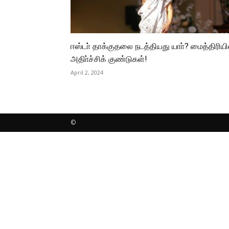
ஈஸ்டா் தாக்குதலை நடத்தியது யாா்? மைத்திரியி
அதிா்ச்சிக் குண்டுகள்!
April 2, 2024
©