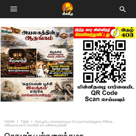
Home
Tags
கொழும்பு பல்கலைக்கழக பொருளாதாரத்துறை சிரேஷ்ட
விரிவுரையாளர் கலாநிதி எம்.கணேசமூர்த்தி
கொழும்பு பல்கலைக்கழக