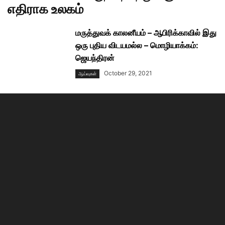
எதிராக உலகம்
மருத்துவக் காலனீயம் – ஆபிரிக்காவில் இது
ஒரு புதிய விடயமல்ல – மொழியாக்கம்:
ஜெயந்திரன்
October 29, 2021
ஆய்வுகள்