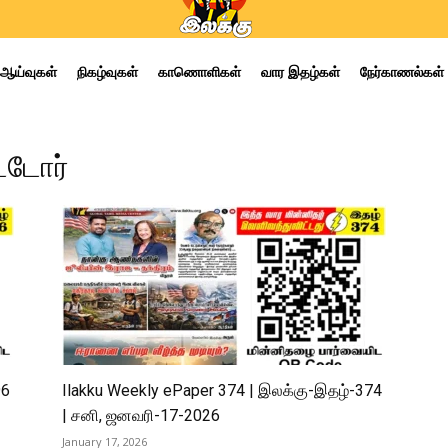
ஆய்வுகள்
நிகழ்வுகள்
காணொளிகள்
வார இதழ்கள்
நேர்காணல்கள்
்டோர்
96
Ilakku Weekly ePaper 374 | இலக்கு-இதழ்-374
| சனி, ஜனவரி-17-2026
January 17, 2026